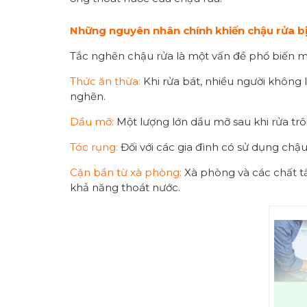
N
hững n
guyên nhân chính khiến chậu rửa b
Tắc nghẽn chậu rửa là một vấn đề phổ biến m
Thức ăn thừa:
Khi rửa bát, nhiều người không l
nghẽn.
Dầu mỡ:
Một lượng lớn dầu mỡ sau khi rửa trô
Tóc rụng:
Đối với các gia đình có sử dụng chậ
Cặn bẩn từ xà phòng:
Xà phòng và các chất t
khả năng thoát nước.