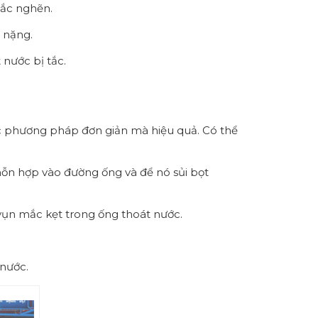
tắc nghẽn.
n nặng.
nước bị tắc.
các phương pháp đơn giản mà hiệu quả. Có thể
hỗn hợp vào đường ống và để nó sủi bọt
vụn mắc kẹt trong ống thoát nước.
 nước.