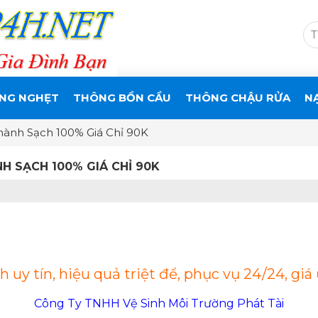
NG NGHẸT
THÔNG BỒN CẦU
THÔNG CHẬU RỬA
N
hành Sạch 100% Giá Chỉ 90K
H SẠCH 100% GIÁ CHỈ 90K
uy tín, hiệu quả triệt để, phục vụ 24/24, giá 
Công Ty TNHH Vệ Sinh Môi Trường Phát Tài