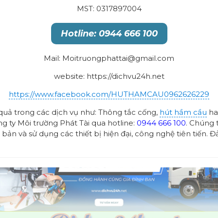
MST: 0317897004
Hotline: 0944 666 100
Mail: Moitruongphattai@gmail.com
website: https://dichvu24h.net
https://www.facebook.com/HUTHAMCAU0962626229
quả trong các dịch vụ như: Thông tắc cống,
hút hầm cầu
h
ng ty Môi trường Phát Tài qua hotline:
0944 666 100
. Chúng 
 bản và sử dụng các thiết bị hiện đại, công nghệ tiên tiến.