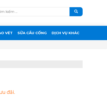
ẠO VÉT
SỬA CẦU CỐNG
DỊCH VỤ KHÁC
ưu đãi.