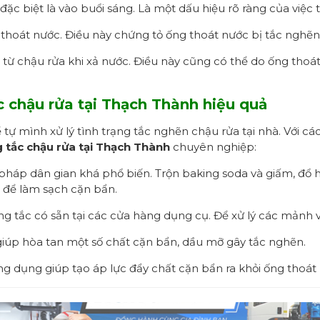
đặc biệt là vào buổi sáng. Là một dấu hiệu rõ ràng của việc 
ỗ thoát nước. Điều này chứng tỏ ống thoát nước bị tắc nghẽ
ừ chậu rửa khi xả nước. Điều này cũng có thể do ống thoát 
c chậu rửa
tại Thạch Thành
hiệu quả
 tự mình xử lý tình trạng tắc nghẽn chậu rửa tại nhà. Với 
 tắc chậu rửa tại Thạch Thành
chuyên nghiệp:
háp dân gian khá phổ biến. Trộn baking soda và giấm, đổ 
 để làm sạch cặn bẩn.
 tắc có sẵn tại các cửa hàng dụng cụ. Để xử lý các mảnh 
giúp hòa tan một số chất cặn bẩn, dầu mỡ gây tắc nghẽn.
g dụng giúp tạo áp lực đẩy chất cặn bẩn ra khỏi ống thoát