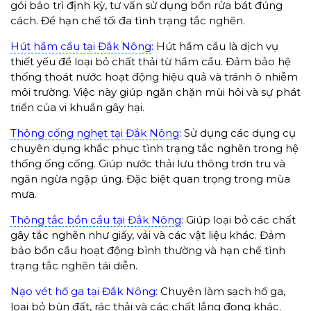
gói bảo trì định kỳ, tư vấn sử dụng bồn rửa bát đúng
cách. Để hạn chế tối đa tình trạng tắc nghẽn.
Hút hầm cầu tại Đắk Nông
:
Hút hầm cầu là dịch vụ
thiết yếu để loại bỏ chất thải từ hầm cầu. Đảm bảo hệ
thống thoát nước hoạt động hiệu quả và tránh ô nhiễm
môi trường. Việc này giúp ngăn chặn mùi hôi và sự phát
triển của vi khuẩn gây hại.
Thông cống nghẹt tại Đắk Nông
:
Sử dụng các dụng cụ
chuyên dụng khắc phục tình trạng tắc nghẽn trong hệ
thống ống cống. Giúp nước thải lưu thông trơn tru và
ngăn ngừa ngập úng. Đặc biệt quan trọng trong mùa
mưa.
Thông tắc bồn cầu tại Đắk Nông
:
Giúp loại bỏ các chất
gây tắc nghẽn như giấy, vải và các vật liệu khác. Đảm
bảo bồn cầu hoạt động bình thường và hạn chế tình
trạng tắc nghẽn tái diễn.
Nạo vét hố ga tại Đắk Nông:
Chuyên làm sạch hố ga,
loại bỏ bùn đất, rác thải và các chất lắng đọng khác.