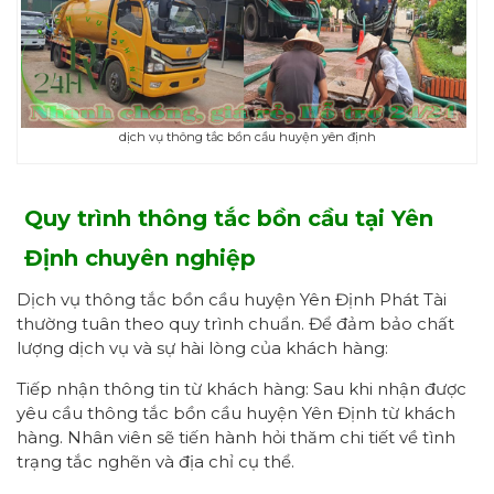
dịch vụ thông tắc bồn cầu huyện yên định
Quy trình thông tắc bồn cầu tại Yên
Định
chuyên nghiệp
Dịch vụ thông tắc bồn cầu huyện Yên Định Phát Tài
thường tuân theo quy trình chuẩn. Để đảm bảo chất
lượng dịch vụ và sự hài lòng của khách hàng:
Tiếp nhận thông tin từ khách hàng: Sau khi nhận được
yêu cầu thông tắc bồn cầu huyện Yên Định từ khách
hàng. Nhân viên sẽ tiến hành hỏi thăm chi tiết về tình
trạng tắc nghẽn và địa chỉ cụ thể.