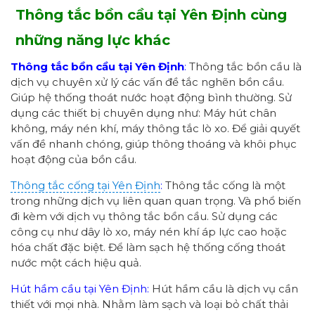
Thông tắc bồn cầu tại Yên Định cùng
những năng lực khác
Thông tắc bồn cầu tại Yên Định
:
Thông tắc bồn cầu là
dịch vụ chuyên xử lý các vấn đề tắc nghẽn bồn cầu.
Giúp hệ thống thoát nước hoạt động bình thường. Sử
dụng các thiết bị chuyên dụng như: Máy hút chân
không, máy nén khí, máy thông tắc lò xo. Để giải quyết
vấn đề nhanh chóng, giúp thông thoáng và khôi phục
hoạt động của bồn cầu.
Thông tắc cống tại Yên Định
:
Thông tắc cống là một
trong những dịch vụ liên quan quan trọng. Và phổ biến
đi kèm với dịch vụ thông tắc bồn cầu. Sử dụng các
công cụ như dây lò xo, máy nén khí áp lực cao hoặc
hóa chất đặc biệt. Để làm sạch hệ thống cống thoát
nước một cách hiệu quả.
Hút hầm cầu tại Yên Định:
Hút hầm cầu là dịch vụ cần
thiết với mọi nhà. Nhằm làm sạch và loại bỏ chất thải