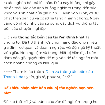
ra tắc nghẽn bất cứ lúc nào. Điều này không chỉ gây
phiền toái. Mà còn ảnh hưởng nghiêm trọng đến sức
khỏe và sinh hoạt của gia đình. Huyện Yên Định, với sự
phát triển dân cư và cơ sở hạ tầng nhanh chóng. Ngày
càng có nhiều nhu cầu sử dụng các dịch vụ thông tắc
bồn cầu chuyên nghiệp.
Dịch vụ
thông tắc bồn cầu tại Yên Định
Phát Tài
chúng tôi. Đã trở thành lựa chọn hàng đầu cho nhiều
gia đình, cơ quan và doanh nghiệp. Với đội ngũ kỹ thuật
viên giàu kinh nghiệm và trang thiết bị hiện đại. Luôn
đảm bảo giải quyết triệt để mọi vấn đề tắc nghẽn một
cách nhanh chóng và hiệu quả.
>>>> Tham khảo thêm:
Dịch vụ thông tắc bồn cầu
Thanh Hóa
uy tín, giá rẻ, phục vụ 24/24.
Dấu hiệu nhận biết bồn cầu bị tắc
nghẽn bạn nên
biết
Để kịp thời xử lý và tránh các vấn đề nghiêm trọng hơn.