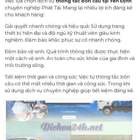
Việc lựa chọn dịch vụ
thông tắc bồn cầu tại Yên Định
chuyên nghiệp Phát Tài. Mang lại nhiều lợi ích đáng kể
cho khách hàng:
Giải quyết nhanh chóng và hiệu quả: Sử dụng trang
thiết bị hiện đại và đội ngũ kỹ thuật viên giàu kinh
nghiệm. Đảm bảo khắc phục sự cố nhanh chóng.
Đảm bảo vệ sinh: Quá trình thông tắc được thực hiện
một cách vệ sinh. An toàn cho sức khỏe của gia đình và
môi trường sống.
Tiết kiệm thời gian và công sức: Việc tự thông tắc bồn
cầu có thể mất nhiều thời gian và công sức. Trong khi
sử dụng dịch vụ chuyên nghiệp giúp tiết kiệm đáng kể.