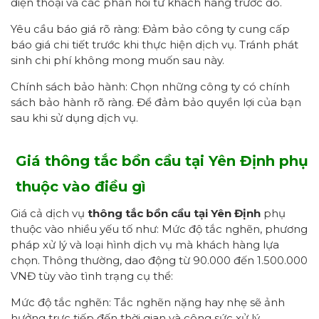
điện thoại và các phản hồi từ khách hàng trước đó.
Yêu cầu báo giá rõ ràng: Đảm bảo công ty cung cấp
báo giá chi tiết trước khi thực hiện dịch vụ. Tránh phát
sinh chi phí không mong muốn sau này.
Chính sách bảo hành: Chọn những công ty có chính
sách bảo hành rõ ràng. Để đảm bảo quyền lợi của bạn
sau khi sử dụng dịch vụ.
Giá thông tắc bồn cầu tại Yên Định phụ
thuộc vào điều gì
Giá cả dịch vụ
thông tắc bồn cầu tại Yên Định
phụ
thuộc vào nhiều yếu tố như: Mức độ tắc nghẽn, phương
pháp xử lý và loại hình dịch vụ mà khách hàng lựa
chọn. Thông thường, dao động từ 90.000 đến 1.500.000
VNĐ tùy vào tình trạng cụ thể:
Mức độ tắc nghẽn: Tắc nghẽn nặng hay nhẹ sẽ ảnh
hưởng trực tiếp đến thời gian và công sức xử lý.