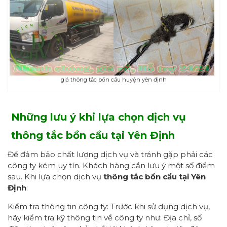
giá thông tắc bồn cầu huyện yên định
Những lưu ý khi lựa chọn dịch vụ
thông tắc bồn cầu tại Yên Định
Để đảm bảo chất lượng dịch vụ và tránh gặp phải các
công ty kém uy tín. Khách hàng cần lưu ý một số điểm
sau. Khi lựa chọn dịch vụ
thông tắc bồn cầu tại Yên
Định
:
Kiểm tra thông tin công ty: Trước khi sử dụng dịch vụ,
hãy kiểm tra kỹ thông tin về công ty như: Địa chỉ, số