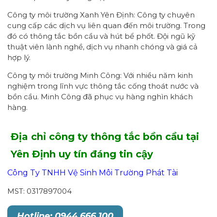
Công ty môi trường Xanh Yên Định: Công ty chuyên
cung cấp các dịch vụ liên quan đến môi trường. Trong
đó có thông tắc bồn cầu và hút bể phốt. Đội ngũ kỹ
thuật viên lành nghề, dịch vụ nhanh chóng và giá cả
hợp lý.
Công ty môi trường Minh Công: Với nhiều năm kinh
nghiệm trong lĩnh vực thông tắc cống thoát nước và
bồn cầu. Minh Công đã phục vụ hàng nghìn khách
hàng.
Địa chỉ công ty thông tắc bồn cầu tại
Yên Định uy tín đáng tin cậy
Công Ty TNHH Vệ Sinh Môi Trường Phát Tài
MST: 0317897004
Hotline: 0944 666 100