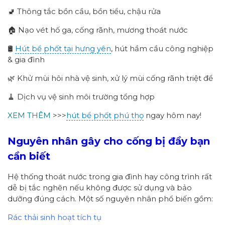
🚽 Thông tắc bồn cầu, bồn tiểu, chậu rửa
🏠 Nạo vét hố ga, cống rãnh, mương thoát nước
🛢
Hút bể phốt tại hưng yên
, hút hầm cầu công nghiệp
& gia đình
🌿 Khử mùi hôi nhà vệ sinh, xử lý mùi cống rãnh triệt để
🧹 Dịch vụ vệ sinh môi trường tổng hợp
XEM THÊM
>>>
hút bể phốt phú thọ
ngay hôm nay!
Nguyên nhân gây cho cống bị đầy bạn
cần biết
Hệ thống thoát nước trong gia đình hay công trình rất
dễ bị tắc nghẽn nếu không được sử dụng và bảo
dưỡng đúng cách. Một số nguyên nhân phổ biến gồm:
Rác thải sinh hoạt tích tụ