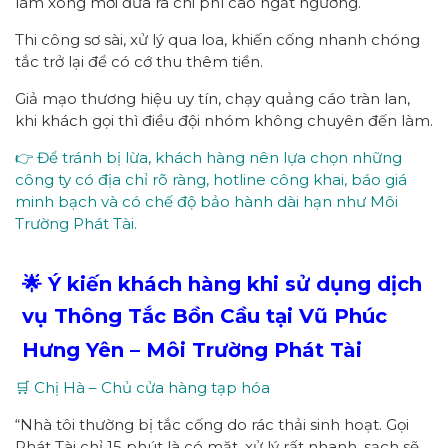
làm xong mới đưa ra chi phí cao ngất ngưởng.
Thi công sơ sài, xử lý qua loa, khiến cống nhanh chóng
tắc trở lại để có cớ thu thêm tiền.
Giả mạo thương hiệu uy tín, chạy quảng cáo tràn lan,
khi khách gọi thì điều đội nhóm không chuyên đến làm.
👉 Để tránh bị lừa, khách hàng nên lựa chọn những
công ty có địa chỉ rõ ràng, hotline công khai, báo giá
minh bạch và có chế độ bảo hành dài hạn như Môi
Trường Phát Tài.
🌟 Ý kiến khách hàng khi sử dụng dịch
vụ
Thông Tắc Bồn Cầu
tại Vũ Phúc
Hưng Yên – Môi Trường Phát Tài
🛒 Chị Hà – Chủ cửa hàng tạp hóa
“Nhà tôi thường bị tắc cống do rác thải sinh hoạt. Gọi
Phát Tài chỉ 15 phút là có mặt, xử lý rất nhanh, sạch sẽ