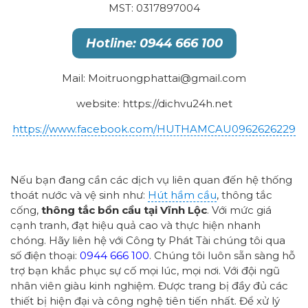
MST: 0317897004
Hotline: 0944 666 100
Mail: Moitruongphattai@gmail.com
website: https://dichvu24h.net
https://www.facebook.com/HUTHAMCAU0962626229
Nếu bạn đang cần các dịch vụ liên quan đến hệ thống
thoát nước và vệ sinh như:
Hút hầm cầu
, thông tắc
cống,
thông tắc bồn cầu tại Vĩnh Lộc
. Với mức giá
cạnh tranh, đạt hiệu quả cao và thực hiện nhanh
chóng. Hãy liên hệ với Công ty Phát Tài chúng tôi qua
số điện thoại:
0944 666 100
. Chúng tôi luôn sẵn sàng hỗ
trợ bạn khắc phục sự cố mọi lúc, mọi nơi. Với đội ngũ
nhân viên giàu kinh nghiệm. Được trang bị đầy đủ các
thiết bị hiện đại và công nghệ tiên tiến nhất. Để xử lý