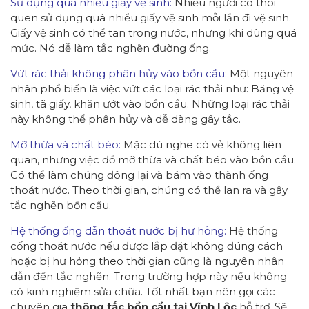
Sử dụng quá nhiều giấy vệ sinh:
Nhiều người có thói
quen sử dụng quá nhiều giấy vệ sinh mỗi lần đi vệ sinh.
Giấy vệ sinh có thể tan trong nước, nhưng khi dùng quá
mức. Nó dễ làm tắc nghẽn đường ống.
Vứt rác thải không phân hủy vào bồn cầu
: Một nguyên
nhân phổ biến là việc vứt các loại rác thải như: Băng vệ
sinh, tã giấy, khăn ướt vào bồn cầu. Những loại rác thải
này không thể phân hủy và dễ dàng gây tắc.
Mỡ thừa và chất béo:
Mặc dù nghe có vẻ không liên
quan, nhưng việc đổ mỡ thừa và chất béo vào bồn cầu.
Có thể làm chúng đông lại và bám vào thành ống
thoát nước. Theo thời gian, chúng có thể lan ra và gây
tắc nghẽn bồn cầu.
Hệ thống ống dẫn thoát nước bị hư hỏng:
Hệ thống
cống thoát nước nếu được lắp đặt không đúng cách
hoặc bị hư hỏng theo thời gian cũng là nguyên nhân
dẫn đến tắc nghẽn. Trong trường hợp này nếu không
có kinh nghiệm sửa chữa. Tốt nhất bạn nên gọi các
chuyên gia
thông tắc bồn cầu tại Vĩnh Lộc
hỗ trợ. Sẽ