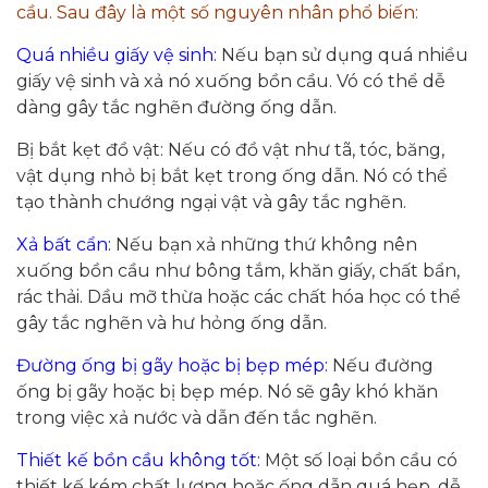
cầu. Sau đây là một số nguyên nhân phổ biến:
Quá nhiều giấy vệ sinh:
Nếu bạn sử dụng quá nhiều
giấy vệ sinh và xả nó xuống bồn cầu. Vó có thể dễ
dàng gây tắc nghẽn đường ống dẫn.
Bị bắt kẹt đồ vật: Nếu có đồ vật như tã, tóc, băng,
vật dụng nhỏ bị bắt kẹt trong ống dẫn. Nó có thể
tạo thành chướng ngại vật và gây tắc nghẽn.
Xả bất cẩn:
Nếu bạn xả những thứ không nên
xuống bồn cầu như bông tắm, khăn giấy, chất bẩn,
rác thải. Dầu mỡ thừa hoặc các chất hóa học có thể
gây tắc nghẽn và hư hỏng ống dẫn.
Đường ống bị gãy hoặc bị bẹp mép:
Nếu đường
ống bị gãy hoặc bị bẹp mép. Nó sẽ gây khó khăn
trong việc xả nước và dẫn đến tắc nghẽn.
Thiết kế bồn cầu không tốt:
Một số loại bồn cầu có
thiết kế kém chất lượng hoặc ống dẫn quá hẹp, dễ