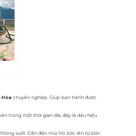
h Hòa
chuyên nghiệp. Giúp bạn tránh được
 trong một thời gian dài, đây là dấu hiệu
n thông suốt. Dẫn đến mùi hôi bốc lên từ bồn