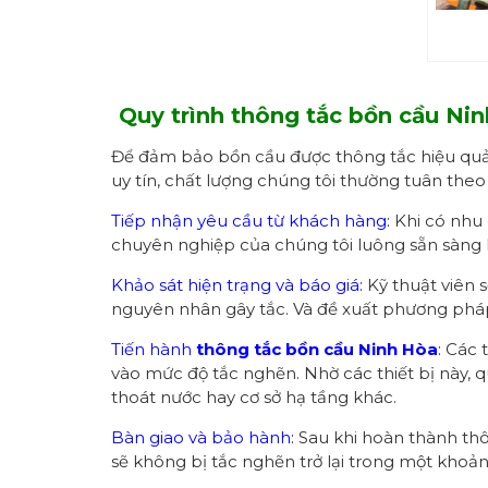
Quy trình thông tắc bồn cầu Ni
Để đảm bảo bồn cầu được thông tắc hiệu quả.
uy tín, chất lượng chúng tôi thường tuân theo
Tiếp nhận yêu cầu từ khách hàng:
Khi có nhu
chuyên nghiệp của chúng tôi luông sẵn sàng 
Khảo sát hiện trạng và báo giá:
Kỹ thuật viên 
nguyên nhân gây tắc. Và đề xuất phương pháp x
Tiến hành
thông tắc bồn cầu Ninh Hòa
:
Các t
vào mức độ tắc nghẽn. Nhờ các thiết bị này, 
thoát nước hay cơ sở hạ tầng khác.
Bàn giao và bảo hành:
Sau khi hoàn thành thô
sẽ không bị tắc nghẽn trở lại trong một khoản