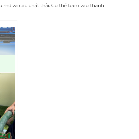
ầu mỡ và các chất thải. Có thể bám vào thành