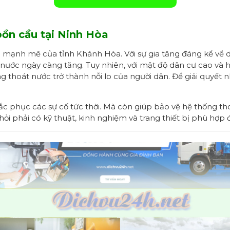
bồn cầu tại Ninh Hòa
 mạnh mẽ của tỉnh Khánh Hòa. Với sự gia tăng đáng kể về dâ
 nước ngày càng tăng. Tuy nhiên, với mật độ dân cư cao và 
thoát nước trở thành nỗi lo của người dân. Để giải quyết n
c phục các sự cố tức thời. Mà còn giúp bảo vệ hệ thống tho
ỏi phải có kỹ thuật, kinh nghiệm và trang thiết bị phù hợp đ