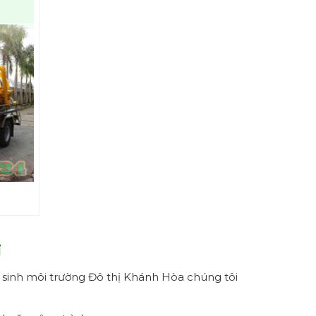
i
 sinh môi trường Đô thị Khánh Hòa chúng tôi