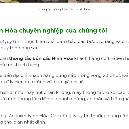
công ty thông bồn cầu ninh hòa
nh Hòa chuyên nghiệp
của chúng tôi
 Quy trình thực hiện phải đảm bảo các bước rõ ràng và c
 quy trình như sau:
 cầu
thông tắc bồn cầu Ninh Hòa
khách hàng có thể liên hệ
hỗ trợ khách hàng.
sẽ đến địa chỉ khách hàng cung cấp trong vòng 20 phút. Để 
ử lý hiệu quả cùng với báo giá chi tiết.
hiết bị như máy hút chân không, máy thông tắc lò xo, các l
quá trình thông tắc diễn ra nhanh chóng, an toàn và hiệu q
ng tắc toilet Ninh Hòa. Các công ty uy tín thường cung cấ
g thời gian nhất định.