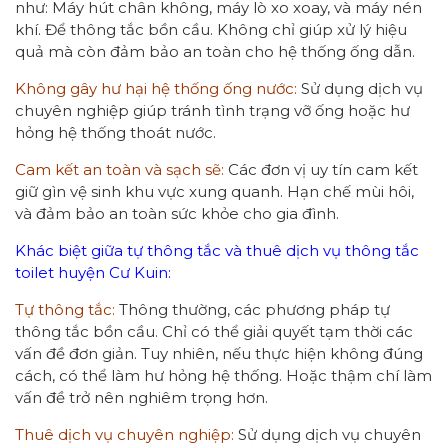
như: Máy hút chân không, máy lò xo xoay, và máy nén
khí. Để thông tắc bồn cầu. Không chỉ giúp xử lý hiệu
quả mà còn đảm bảo an toàn cho hệ thống ống dẫn.
Không gây hư hại hệ thống ống nước:
Sử dụng dịch vụ
chuyên nghiệp giúp tránh tình trạng vỡ ống hoặc hư
hỏng hệ thống thoát nước.
Cam kết an toàn và sạch sẽ:
Các đơn vị uy tín cam kết
giữ gìn vệ sinh khu vực xung quanh. Hạn chế mùi hôi,
và đảm bảo an toàn sức khỏe cho gia đình.
Khác biệt giữa tự thông tắc và thuê dịch vụ thông tắc
toilet huyện Cư Kuin:
Tự thông tắc:
Thông thường, các phương pháp tự
thông tắc bồn cầu. Chỉ có thể giải quyết tạm thời các
vấn đề đơn giản. Tuy nhiên, nếu thực hiện không đúng
cách, có thể làm hư hỏng hệ thống. Hoặc thậm chí làm
vấn đề trở nên nghiêm trọng hơn.
Thuê dịch vụ chuyên nghiệp:
Sử dụng dịch vụ chuyên