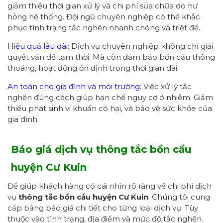
giảm thiểu thời gian xử lý và chi phí sửa chữa do hư
hỏng hệ thống. Đội ngũ chuyên nghiệp có thể khắc
phục tình trạng tắc nghẽn nhanh chóng và triệt để.
Hiệu quả lâu dài:
Dịch vụ chuyên nghiệp không chỉ giải
quyết vấn đề tạm thời. Mà còn đảm bảo bồn cầu thông
thoáng, hoạt động ổn định trong thời gian dài.
An toàn cho gia đình và môi trường:
Việc xử lý tắc
nghẽn đúng cách giúp hạn chế nguy cơ ô nhiễm. Giảm
thiểu phát sinh vi khuẩn có hại, và bảo vệ sức khỏe của
gia đình.
Báo giá dịch vụ thông tắc bồn cầu
huyện
Cư Kuin
Để giúp khách hàng có cái nhìn rõ ràng về chi phí dịch
vụ
thông tắc bồn cầu huyện Cư Kuin
. Chúng tôi cung
cấp bảng báo giá chi tiết cho từng loại dịch vụ. Tùy
thuộc vào tình trạng, địa điểm và mức độ tắc nghẽn.