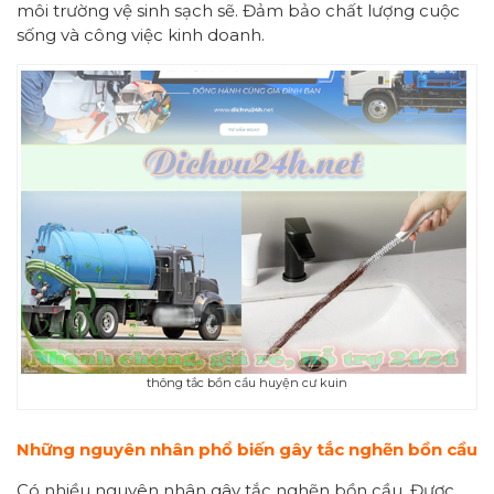
môi trường vệ sinh sạch sẽ. Đảm bảo chất lượng cuộc
sống và công việc kinh doanh.
thông tắc bồn cầu huyện cư kuin
N
hững n
guyên nhân
phổ biến
gây tắc
nghẽn
bồn cầu
Có nhiều nguyên nhân gây tắc nghẽn bồn cầu. Được