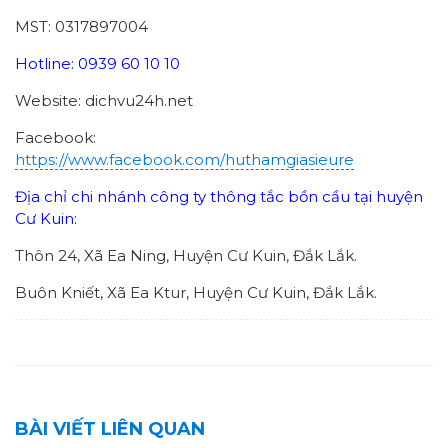
MST: 0317897004
Hotline: 0939 60 10 10
Website: dichvu24h.net
Facebook:
https://www.facebook.com/huthamgiasieure
Địa chỉ chi nhánh công ty thông tắc bồn cầu tại huyện
Cư Kuin:
Thôn 24, Xã Ea Ning, Huyện Cư Kuin, Đắk Lắk.
Buôn Kniết, Xã Ea Ktur, Huyện Cư Kuin, Đắk Lắk.
BÀI VIẾT LIÊN QUAN