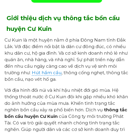
Giới thiệu dịch vụ thông tắc bồn cầu
huyện Cư Kuin
Cư Kuin là một huyện nằm ở phía Đông Nam tỉnh Đắk
Lắk. Với đặc điểm nổi bật là dân cư đông đúc, có nhiều
khu dân cư, hộ gia đình. Và cơ sở kinh doanh nhỏ lẻ như
quán ăn, nhà hàng, và nhà nghỉ. Sự phát triển này dẫn
đến nhu cầu ngày càng cao về dịch vụ vệ sinh môi
trường như:
Hút hầm cầu
, thông cống nghẹt, thông tắc
bồn cầu, nạo vét hố ga.
Với địa hình đồi núi và khí hậu nhiệt đới gió mùa. Hệ
thống thoát nước ở Cư Kuin đôi khi gặp nhiều khó khăn
do ảnh hưởng của mùa mưa. Khiến tình trạng tắc
nghẽn bồn cầu xảy ra phổ biến hơn. Dịch vụ
thông tắc
bồn cầu
huyện Cư Kuin
của Công ty môi trường Phát
Tài. Có vai trò giải quyết nhanh chóng tình trạng tắc
nghẽn. Giúp người dân và các cơ sở kinh doanh duy trì