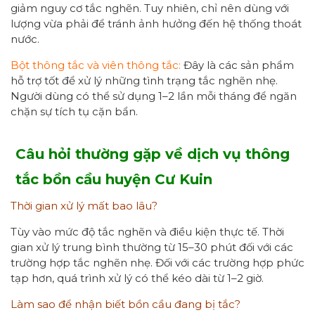
giảm nguy cơ tắc nghẽn. Tuy nhiên, chỉ nên dùng với
lượng vừa phải để tránh ảnh hưởng đến hệ thống thoát
nước.
Bột thông tắc và viên thông tắc:
Đây là các sản phẩm
hỗ trợ tốt để xử lý những tình trạng tắc nghẽn nhẹ.
Người dùng có thể sử dụng 1–2 lần mỗi tháng để ngăn
chặn sự tích tụ cặn bẩn.
Câu hỏi thường gặp về dịch vụ thông
tắc bồn cầu huyện Cư Kuin
Thời gian xử lý mất bao lâu?
Tùy vào mức độ tắc nghẽn và điều kiện thực tế. Thời
gian xử lý trung bình thường từ 15–30 phút đối với các
trường hợp tắc nghẽn nhẹ. Đối với các trường hợp phức
tạp hơn, quá trình xử lý có thể kéo dài từ 1–2 giờ.
Làm sao để nhận biết bồn cầu đang bị tắc?