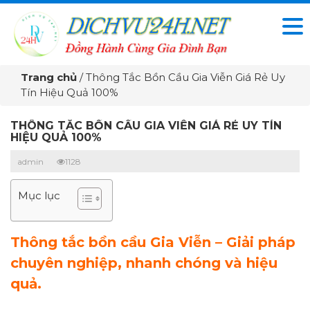
Trang chủ
/
Thông Tắc Bồn Cầu Gia Viễn Giá Rẻ Uy
Tín Hiệu Quả 100%
THÔNG TẮC BỒN CẦU GIA VIỄN GIÁ RẺ UY TÍN
HIỆU QUẢ 100%
admin
1128
Mục lục
Thông tắc bồn cầu Gia Viễn – Giải pháp
chuyên nghiệp, nhanh chóng và hiệu
quả.