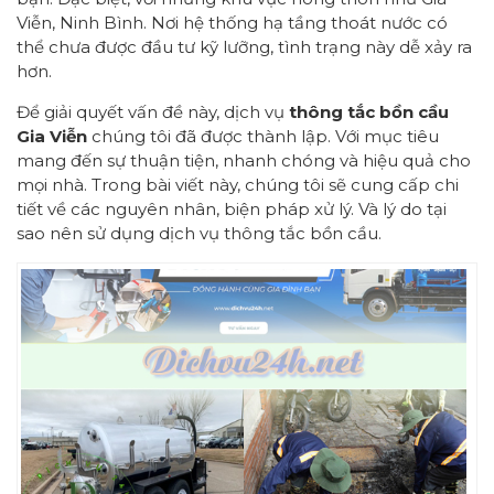
Viễn, Ninh Bình. Nơi hệ thống hạ tầng thoát nước có
thể chưa được đầu tư kỹ lưỡng, tình trạng này dễ xảy ra
hơn.
Để giải quyết vấn đề này, dịch vụ
thông tắc bồn cầu
Gia Viễn
chúng tôi đã được thành lập. Với mục tiêu
mang đến sự thuận tiện, nhanh chóng và hiệu quả cho
mọi nhà. Trong bài viết này, chúng tôi sẽ cung cấp chi
tiết về các nguyên nhân, biện pháp xử lý. Và lý do tại
sao nên sử dụng dịch vụ thông tắc bồn cầu.