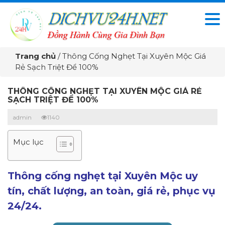
Trang chủ
/
Thông Cống Nghẹt Tại Xuyên Mộc Giá
Rẻ Sạch Triệt Để 100%
THÔNG CỐNG NGHẸT TẠI XUYÊN MỘC GIÁ RẺ
SẠCH TRIỆT ĐỂ 100%
admin
1140
Mục lục
Thông cống nghẹt tại Xuyên Mộc uy
tín, chất lượng, an toàn, giá rẻ, phục vụ
24/24.