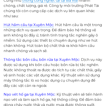
Cũng như
thông cống nghẹt tại tại Bà Rịa
nhanh
chóng, chất lượng, giá rẻ. Công ty môi trường Phát Tài
chúng tôi còn cung cấp các dịch vụ liên quan khác
như sau:
Hút hầm cầu tại Xuyên Mộc
:
Hút hầm cầu là một trong
những dịch vụ quan trọng. Để đảm bảo hệ thống vệ
sinh không bị đầy ứ, tránh tình trạng tắc nghẽn gây ô
nhiễm. Sử dụng các thiết bị chuyên dụng như xe hút
chân không. Hút toàn bộ chất thải ra khỏi hầm cầu
nhanh chóng và sạch sẽ.
Thông tắc bồn cầu, bồn rửa tại Xuyên Mộc:
Dịch vụ này
được sử dụng khi bồn cầu hoặc bồn rửa bị tắc nghẽn.
Nước không thoát ra được do tích tụ các chất thải, giấy
vệ sinh hoặc các vật dụng khác. Kỹ thuật viên sử dụng
máy thông tắc lò xo hoặc dụng cụ chuyên dụng để
đẩy các vật cản ra ngoài.
Nạo vét hố ga tại Xuyên Mộc:
Kỹ thuật viên sẽ tiến hành
nạo vét và làm sạch hố ga, hệ thống cống. Để đảm bảo
dòng chảy nước thải và nước mưa được thông suốt.