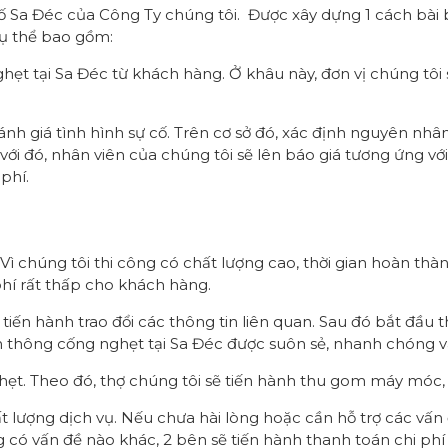
ố Sa Đéc của Công Ty chúng tôi. Được xây dựng 1 cách bài b
cụ thể bao gồm:
hẹt tại Sa Đéc từ khách hàng. Ở khâu này, đơn vị chúng tôi 
nh giá tình hình sự cố. Trên cơ sở đó, xác định nguyên nhân
 với đó, nhân viên của chúng tôi sẽ lên báo giá tương ứng 
phí.
Vì chúng tôi thi công có chất lượng cao, thời gian hoàn t
hí rất thấp cho khách hàng.
ẽ tiến hành trao đổi các thông tin liên quan. Sau đó bắt đầu
 thông cống nghẹt tại Sa Đéc được suôn sẻ, nhanh chóng v
nghẹt. Theo đó, thợ chúng tôi sẽ tiến hành thu gom máy móc, 
ượng dịch vụ. Nếu chưa hài lòng hoặc cần hỗ trợ các vấn đề 
g có vấn đề nào khác, 2 bên sẽ tiến hành thanh toán chi phí