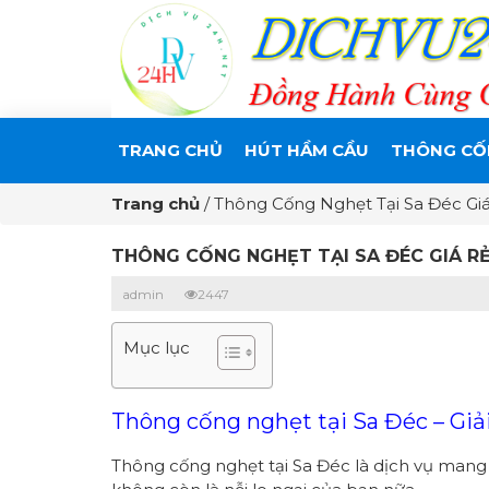
TRANG CHỦ
HÚT HẦM CẦU
THÔNG CỐ
Trang chủ
/
Thông Cống Nghẹt Tại Sa Đéc Gi
THÔNG CỐNG NGHẸT TẠI SA ĐÉC GIÁ R
admin
2447
Mục lục
Thông cống nghẹt tại Sa Đéc – Giả
Thông cống nghẹt tại Sa Đéc là dịch vụ mang đế