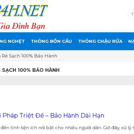
NG NGHẸT
THÔNG BỒN CẦU
THÔNG CHẬU RỬA
N
á Rẻ Sạch 100% Bảo Hành
Ẻ SẠCH 100% BẢO HÀNH
i Pháp Triệt Để – Bảo Hành Dài Hạn
n tính tiện ích nổi bật cho nhiều người dân. Giờ đây, xử lý