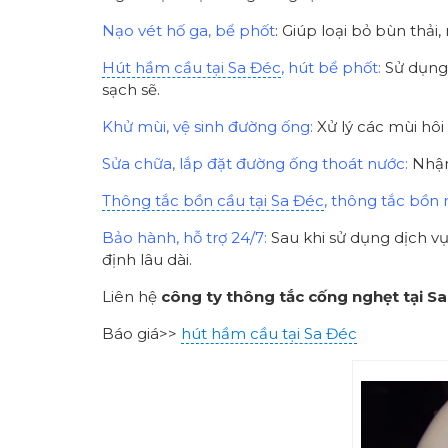
Nạo vét hố ga, bể phốt
: Giúp loại bỏ bùn thải
Hút hầm cầu tại Sa Đéc
, hút bể phốt:
Sử dụng 
sạch sẽ.
Khử mùi, vệ sinh đường ống:
Xử lý các mùi hôi
Sửa chữa, lắp đặt đường ống thoát nước:
Nhận 
Thông tắc bồn cầu tại Sa Đéc
, thông tắc bồn 
Bảo hành, hỗ trợ 24/7:
Sau khi sử dụng dịch v
định lâu dài.
Liên hệ
công ty thông tắc cống nghẹt tại S
Báo giá>>
hút hầm cầu tại Sa Đéc