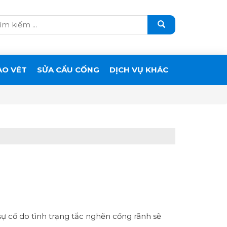
ẠO VÉT
SỬA CẦU CỐNG
DỊCH VỤ KHÁC
 sự cố do tình trạng tắc nghẽn cống rãnh sẽ