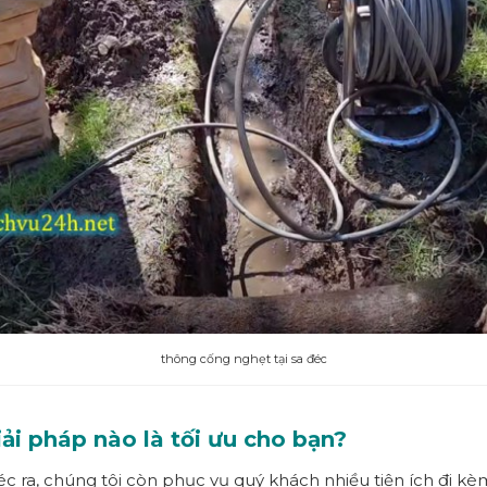
thông cống nghẹt tại sa đéc
ải pháp nào là tối ưu cho bạn?
c ra, chúng tôi còn phục vụ quý khách nhiều tiện ích đi kè