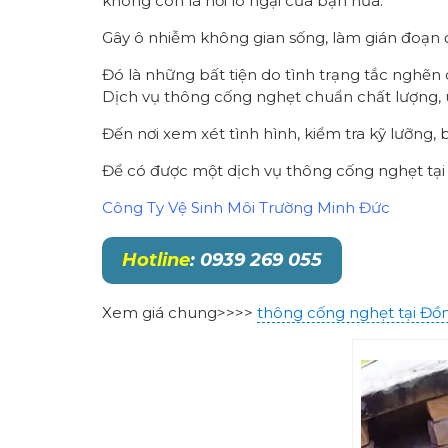
không còn là nỗi lo ngại của bạn nữa.
Gây ô nhiễm không gian sống, làm gián đoạn đ
Đó là những bất tiện do tình trạng tắc nghẽn 
Dịch vụ thông cống nghẹt chuẩn chất lượng, u
Đến nơi xem xét tình hình, kiểm tra kỹ lưỡng, 
Để có được một dịch vụ thông cống nghẹt tại S
Công Ty Vệ Sinh Môi Trường Minh Đức
Hotline
:
0939 269 055
Xem giá chung>>>>
thông cống nghẹt tại Đồ