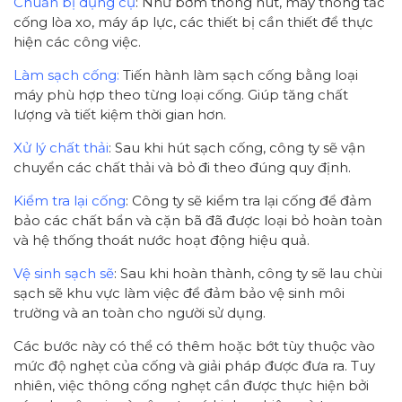
Chuẩn bị dụng cụ
: Như bơm thông hút, máy thông tắc
cống lòa xo, máy áp lực, các thiết bị cần thiết để thực
hiện các công việc.
Làm sạch cống:
Tiến hành làm sạch cống bằng loại
máy phù hợp theo từng loại cống. Giúp tăng chất
lượng và tiết kiệm thời gian hơn.
Xử lý chất thải
: Sau khi hút sạch cống, công ty sẽ vận
chuyển các chất thải và bỏ đi theo đúng quy định.
Kiểm tra lại cống
: Công ty sẽ kiểm tra lại cống để đảm
bảo các chất bẩn và cặn bã đã được loại bỏ hoàn toàn
và hệ thống thoát nước hoạt động hiệu quả.
Vệ sinh sạch sẽ
: Sau khi hoàn thành, công ty sẽ lau chùi
sạch sẽ khu vực làm việc để đảm bảo vệ sinh môi
trường và an toàn cho người sử dụng.
Các bước này có thể có thêm hoặc bớt tùy thuộc vào
mức độ nghẹt của cống và giải pháp được đưa ra. Tuy
nhiên, việc thông cống nghẹt cần được thực hiện bởi