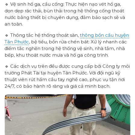
🔹 Vệ sinh hố ga, cầu cống: Thực hiện nạo vét hố ga,
dọn dẹp rác thải, bùn thải trong hệ thống cống thoát
nước bằng thiết bị chuyên dụng, đảm bảo sạch sẽ và
an toàn.
🔹 Thông tắc hệ thống thoát sàn,
thông bồn cầu huyện
Tân Phước
, bệ tiểu, bồn rửa chén bát: Xử lý nhanh các
điểm tắc nghẽn trong hệ thống vệ sinh, nhà tắm, nhà
bếp, khu thoát nước mưa và hố ga công trình.
🔹 Các dịch vụ trên đều được cung cấp bởi Công ty môi
trường Phát Tài tại huyện Tân Phước. Với đội ngũ kỹ
thuật viên rút hầm cầu tay nghề cao, phục vụ tận nơi
24/7, có bảo hành rõ ràng và giá cả minh bạch.