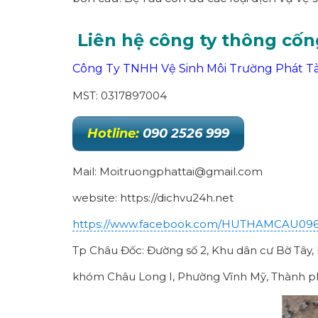
Liên hệ công ty thông cốn
Công Ty TNHH Vệ Sinh Môi Trường Phát Tà
MST: 0317897004
Hotline:
090 2526 999
Mail: Moitruongphattai@gmail.com
website: https://dichvu24h.net
https://www.facebook.com/HUTHAMCAU09
Tp Châu Đốc: Đường số 2, Khu dân cư Bờ Tây
khóm Châu Long I, Phường Vĩnh Mỹ, Thành ph