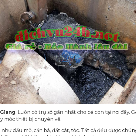
 Giang
. Luôn có trụ sở gần nhất cho bà con tại nơi đây. 
 móc thiết bị chuyên về.
như dầu mỡ, cặn bã, đất cát, tóc. Tất cả đều được chún