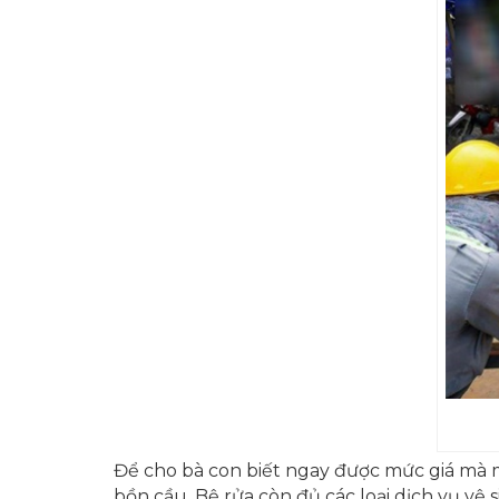
Để cho bà con biết ngay được mức giá mà m
bồn cầu. Bệ rửa còn đủ các loại dịch vụ vệ 