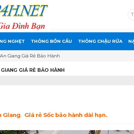
NG NGHẸT
THÔNG BỒN CẦU
THÔNG CHẬU RỬA
N
An Giang Giá Rẻ Bảo Hành
GIANG GIÁ RẺ BẢO HÀNH
n Giang
.
Giá rẻ Sốc bảo hành dài hạn.