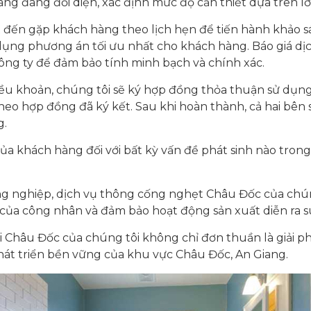
g đang đối diện, xác định mức độ cần thiết dựa trên lời
t đến gặp khách hàng theo lịch hẹn để tiến hành khảo sá
ử dụng phương án tối ưu nhất cho khách hàng. Báo giá dị
ông ty để đảm bảo tính minh bạch và chính xác.
điều khoản, chúng tôi sẽ ký hợp đồng thỏa thuận sử dụng
heo hợp đồng đã ký kết. Sau khi hoàn thành, cả hai bên
g.
a khách hàng đối với bất kỳ vấn đề phát sinh nào trong 
ông nghiệp, dịch vụ thông cống nghẹt Châu Đốc của chún
của công nhân và đảm bảo hoạt động sản xuất diễn ra s
i Châu Đốc của chúng tôi không chỉ đơn thuần là giải p
phát triển bền vững của khu vực Châu Đốc, An Giang.