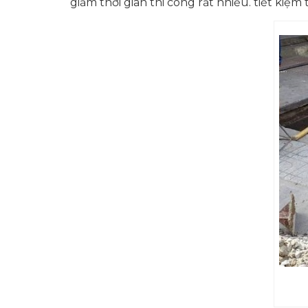
giảm thời gian thi công rất nhiều. tiết kiệm 