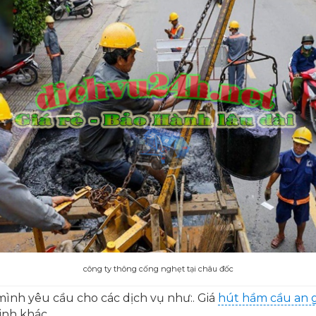
công ty thông cống nghẹt tại châu đốc
ình yêu cầu cho các dịch vụ như:. Giá
hút hầm cầu an 
sinh khác.