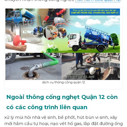
dịch vụ thông cống quận 12
Ngoài thông cống nghẹt Quận 12 còn
có các công trình liên quan
xử lý
mùi hôi nhà vệ sinh,
bể phốt, hút bùn vi sinh, xây
mới
hầm cầu tự hoại
, nạo vét hố gas, lắp đặt đường ống