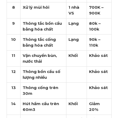
8
Xử lý mùi hôi
1 nhà
700K –
VS
900K
9
Thông tắc bồn cầu
Lạng
80k –
bằng hóa chất
100k
10
Thông tắc cống
Lạng
90k –
bằng hóa chất
110k
11
Vận chuyển bùn,
Khối
Khảo sát
nước thải
12
Thông bồn cầu số
Khảo sát
lượng nhiều
13
Thông cống trên
Khảo sát
30m
14
Hút hầm cầu trên
Khối
Giảm
60m3
20%