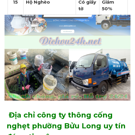
15
Hộ Nghèo
Có giấy
Giảm
tờ
50%
Địa chỉ công ty thông cống
nghẹt phường Bửu Long uy tín