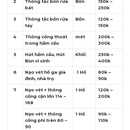
2
Thông tắc bồn rửa
Bồn
150k –
bát
250k
3
Thông tắc bồn rửa
Bồn
120k –
tay
150k
4
Thông cống thoát
mét
200k –
trong hầm cầu
300k
5
Hút hầm cầu, Hút
Khối
250k –
Bùn vi sinh
400k
6
Nạo vét hố ga gia
1 Hố
60k –
đình, nhà trọ
90k
7
Nạo vét + thông
1 Hố
120k –
cống cận lớn 114 –
200k
168
Nạo vét + thông
1 Hố
90k –
cống phi trên 60 –
110k
90