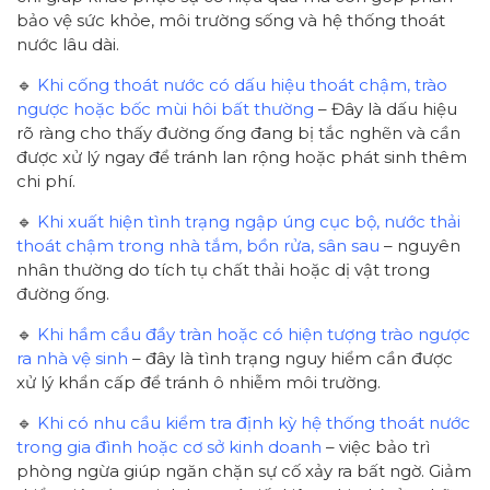
bảo vệ sức khỏe, môi trường sống và hệ thống thoát
nước lâu dài.
🔹
Khi cống thoát nước có dấu hiệu thoát chậm, trào
ngược hoặc bốc mùi hôi bất thường
– Đây là dấu hiệu
rõ ràng cho thấy đường ống đang bị tắc nghẽn và cần
được xử lý ngay để tránh lan rộng hoặc phát sinh thêm
chi phí.
🔹
Khi xuất hiện tình trạng ngập úng cục bộ, nước thải
thoát chậm trong nhà tắm, bồn rửa, sân sau
– nguyên
nhân thường do tích tụ chất thải hoặc dị vật trong
đường ống.
🔹
Khi hầm cầu đầy tràn hoặc có hiện tượng trào ngược
ra nhà vệ sinh
– đây là tình trạng nguy hiểm cần được
xử lý khẩn cấp để tránh ô nhiễm môi trường.
🔹
Khi có nhu cầu kiểm tra định kỳ hệ thống thoát nước
trong gia đình hoặc cơ sở kinh doanh
– việc bảo trì
phòng ngừa giúp ngăn chặn sự cố xảy ra bất ngờ. Giảm