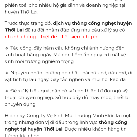
phiền toái cho nhiều hộ gia đình và doanh nghiệp tại
huyện Thới Lai.
Trước thực trạng đó,
dịch vụ thông cống nghẹt huyện
Thới Lai
đã ra đời nhằm đáp ứng nhu cầu xử lý sự cố
nhanh chóng – triệt để – tiết kiệm chi phí
.
🔹 Tắc cống, đầy hầm cầu không chỉ ảnh hưởng đến
sinh hoạt hằng ngày. Mà còn tiềm ẩn nguy cơ mất vệ
sinh môi trường nghiêm trọng.
🔹 Nguyên nhân thường do chất thải hữu cơ, dầu mỡ, dị
vật tích tụ lâu ngày. Gây tắc nghẽn và mùi hôi kéo dài.
🔹 Để xử lý hiệu quả, cần có sự can thiệp từ đội ngũ kỹ
thuật chuyên nghiệp. Sở hữu đầy đủ máy móc, thiết bị
chuyên dụng.
Hiện nay, Công Ty Vệ Sinh Môi Trường Minh Đức là một
trong những đơn vị đi đầu trong lĩnh vực
thông cống
nghẹt tại huyện Thới Lai
. Được nhiều khách hàng tin
tưởng lựa chọn.