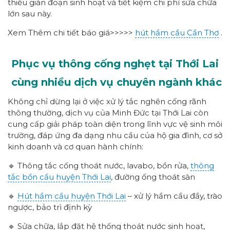
thiểu gián đoạn sinh hoạt và tiết kiệm chi phí sửa chữa
lớn sau này.
Xem Thêm chi tiết báo giá>>>>>
hút hầm cầu Cần Thơ
.
Phục vụ thông cống nghẹt tại Thới Lai
cùng nhiều dịch vụ chuyên ngành khác
Không chỉ dừng lại ở việc xử lý tắc nghẽn cống rãnh
thông thường, dịch vụ của Minh Đức tại Thới Lai còn
cung cấp giải pháp toàn diện trong lĩnh vực vệ sinh môi
trường, đáp ứng đa dạng nhu cầu của hộ gia đình, cơ sở
kinh doanh và cơ quan hành chính:
🔹 Thông tắc cống thoát nước, lavabo, bồn rửa,
thông
tắc bồn cầu huyện Thới Lai
, đường ống thoát sàn
🔹
Hút hầm cầu huyện Thới Lai
– xử lý hầm cầu đầy, trào
ngược, bảo trì định kỳ
🔹 Sửa chữa, lắp đặt hệ thống thoát nước sinh hoạt,