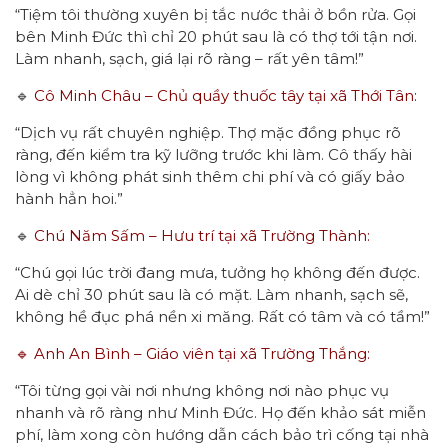
“Tiệm tôi thường xuyên bị tắc nước thải ở bồn rửa. Gọi
bên Minh Đức thì chỉ 20 phút sau là có thợ tới tận nơi.
Làm nhanh, sạch, giá lại rõ ràng – rất yên tâm!”
🔹
Cô Minh Châu – Chủ quầy thuốc tây tại xã Thới Tân:
“Dịch vụ rất chuyên nghiệp. Thợ mặc đồng phục rõ
ràng, đến kiểm tra kỹ lưỡng trước khi làm. Cô thấy hài
lòng vì không phát sinh thêm chi phí và có giấy bảo
hành hẳn hoi.”
🔹
Chú Năm Sấm – Hưu trí tại xã Trường Thành:
“Chú gọi lúc trời đang mưa, tưởng họ không đến được.
Ai dè chỉ 30 phút sau là có mặt. Làm nhanh, sạch sẽ,
không hề đục phá nền xi măng. Rất có tâm và có tầm!”
🔹 Anh An Bình – Giáo viên tại xã Trường Thắng:
“Tôi từng gọi vài nơi nhưng không nơi nào phục vụ
nhanh và rõ ràng như Minh Đức. Họ đến khảo sát miễn
phí, làm xong còn hướng dẫn cách bảo trì cống tại nhà