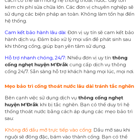
cách có thể làm hỏng hệ thống thoát nước. Gây tốn
kém chi phí sửa chữa lớn. Các đơn vị chuyên nghiệp sẽ
sử dụng các biện pháp an toàn. Không làm tổn hại đến
hệ thống.
Cam kết bảo hành lâu dài:
Đơn vị uy tín sẽ cam kết bảo
hành dịch vụ. Đảm bảo xử lý mọi vấn đề phát sinh sau
khi thông cống, giúp bạn yên tâm sử dụng.
Hỗ trợ nhanh chóng, 24/7:
Nhiều đơn vị uy tín
thông
cống nghẹt huyện
M’Đrắk
cung cấp dịch vụ thông
cống 24/7. Sẵn sàng hỗ trợ khách hàng mọi lúc, mọi nơi.
Mẹo bảo trì cống
thoát nước
lâu dài tránh tắc nghẽn
Bên cạnh việc sử dụng dịch vụ
thông cống nghẹt
huyện M’Đrắk
khi bị tắc nghẽn. Bạn có thể duy trì hệ
thống thoát nước bằng cách áp dụng các mẹo bảo trì
sau:
Không đổ dầu mỡ trực tiếp vào cống:
Dầu mỡ sau khi
nguội sẽ đông đặc, bám vào thành cống. Bạn có thể