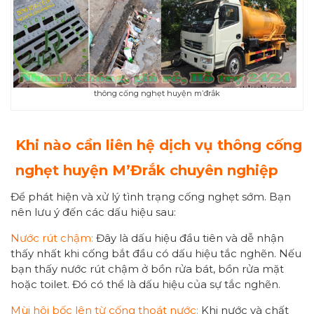
thông cống nghẹt huyện m’đrắk
Khi nào cần liên hệ dịch vụ thông cống
nghẹt huyện
M’Đrắk chuyên nghiệp
Để phát hiện và xử lý tình trạng cống nghẹt sớm. Bạn
nên lưu ý đến các dấu hiệu sau:
Nước rút chậm:
Đây là dấu hiệu đầu tiên và dễ nhận
thấy nhất khi cống bắt đầu có dấu hiệu tắc nghẽn. Nếu
bạn thấy nước rút chậm ở bồn rửa bát, bồn rửa mặt
hoặc toilet. Đó có thể là dấu hiệu của sự tắc nghẽn.
Mùi hôi bốc lên từ cống thoát nước:
Khi nước và chất