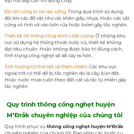
lớp mỡ dày cản trở dòng chảy.
Đồ vật cứng bị rơi vào cống:
Trong quá trình sử dụng,
đôi khi các đồ vật như vải, khăn giấy, nhựa. Hoặc các vật
cứng vô tình rơi vào bồn rửa hoặc toilet gây tắc nghẽn.
Thiết kế hệ thống cống kém chất lượng:
Ở những khu
vực sử dụng hệ thống thoát nước cũ, thiết kế không
đạt tiêu chuẩn. Hoặc không được bảo trì đúng cách,
tình trạng cống nghẹt sẽ dễ xảy ra hơn.
Ảnh hưởng từ thời tiết và thiên nhiên:
Các khu vực
ngoài trời có thể dễ bị tắc nghẽn do lá cây, bùn đất.
Hoặc nước mưa cuốn theo đất cát và rác tự nhiên gây
tắc nghẽn.
Quy trình thông cống nghẹt huyện
M’Đrắk
chuyên nghiệp của chúng tôi
Quy trình phục vụ
thông cống nghẹt
huyện M’Đrắk
chuyên nghiệp của chúng tôi. Bao gồm các bước cụ