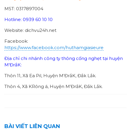
MST: 0317897004
Hotline: 0939 60 10 10
Website: dichvu24h.net
Facebook:
https://www.facebook.com/huthamgiasieure
Địa chỉ chi nhánh công ty thông cống nghẹt tại huyện
M’ĐrắK:
Thôn 11, Xã Ea Pil, Huyện M’ĐrắK, Đắk Lắk.
Thôn 4, Xã KRông á, Huyện M’ĐrắK, Đắk Lắk.
BÀI VIẾT LIÊN QUAN