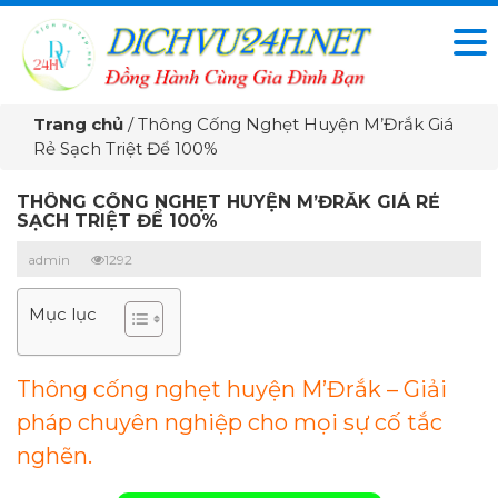
Trang chủ
/
Thông Cống Nghẹt Huyện M’Đrắk Giá
Rẻ Sạch Triệt Để 100%
THÔNG CỐNG NGHẸT HUYỆN M’ĐRẮK GIÁ RẺ
SẠCH TRIỆT ĐỂ 100%
admin
1292
Mục lục
Thông cống nghẹt huyện M’Đrắk – Giải
pháp chuyên nghiệp cho mọi sự cố tắc
nghẽn.