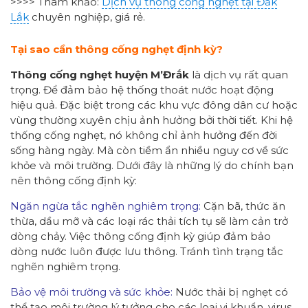
>>>> Tham khảo:
Dịch vụ thông cống nghẹt tại Đắk
Lắk
chuyên nghiệp, giá rẻ.
Tại sao cần thông cống nghẹt định kỳ?
Thông cống nghẹt
huyện M’Đrắk
là dịch vụ rất quan
trọng. Để đảm bảo hệ thống thoát nước hoạt động
hiệu quả. Đặc biệt trong các khu vực đông dân cư hoặc
vùng thường xuyên chịu ảnh hưởng bởi thời tiết. Khi hệ
thống cống nghẹt, nó không chỉ ảnh hưởng đến đời
sống hàng ngày. Mà còn tiềm ẩn nhiều nguy cơ về sức
khỏe và môi trường. Dưới đây là những lý do chính bạn
nên thông cống định kỳ:
Ngăn ngừa tắc nghẽn nghiêm trọng:
Cặn bã, thức ăn
thừa, dầu mỡ và các loại rác thải tích tụ sẽ làm cản trở
dòng chảy. Việc thông cống định kỳ giúp đảm bảo
dòng nước luôn được lưu thông. Tránh tình trạng tắc
nghẽn nghiêm trọng.
Bảo vệ môi trường và sức khỏe:
Nước thải bị nghẹt có
thể tạo môi trường lý tưởng cho các loại vi khuẩn, virus.