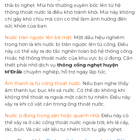
thải bị nghẹt. Mùi hôi thường xuyên bốc lên từ hệ
thống thoát nước là điều khó tránh khỏi. Mùi này không
chỉ gây khó chịu mà còn có thể làm ảnh hưởng đến
sức khỏe của bạn.
Nước tràn ngược lên bề mặt:
Một dấu hiệu nghiêm
trọng hơn là khi nước bị tràn ngược lên từ cống. Điều
này có thể xảy ra do tắc nghẽn toàn bộ hệ thống cống.
Hoặc hệ thống thoát nước của khu vực bị ứ đọng. Cần
thiết phải nhờ dịch vụ
thông cống nghẹt huyện
M’Đrắk
chuyên nghiệp, hỗ trợ ngay lập tức.
Âm thanh lạ từ cống thoát nước:
Nếu bạn nghe thấy
âm thanh lục bục khi xả nước. Có thể do không khí
không thể thoát ra ngoài một cách tự nhiên. Điều này
xảy ra khi có vật cản trong ống thoát nước.
Nước ứ đọng trong sân hoặc quanh nhà:
Điều này có
thể xảy ra ở các cống thoát nước ngoài trời, khi lá cây,
rác, bùn. Và các vật liệu tự nhiên tích tụ gây nghẹt.