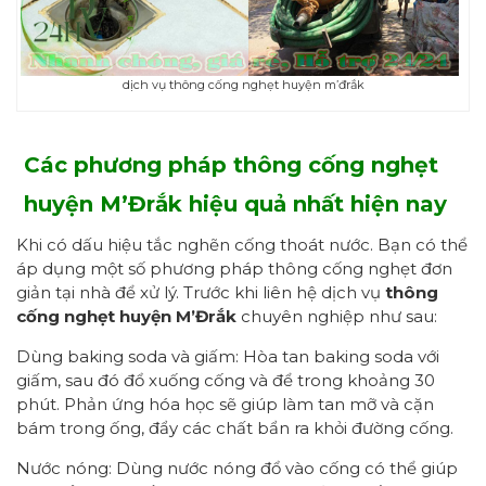
dịch vụ thông cống nghẹt huyện m’đrắk
Các phương pháp thông cống nghẹt
huyện M’Đrắk
hiệu quả nhất hiện nay
Khi có dấu hiệu tắc nghẽn cống thoát nước. Bạn có thể
áp dụng một số phương pháp thông cống nghẹt đơn
giản tại nhà để xử lý. Trước khi liên hệ dịch vụ
thông
cống nghẹt huyện M’Đrắk
chuyên nghiệp như sau:
Dùng baking soda và giấm: Hòa tan baking soda với
giấm, sau đó đổ xuống cống và để trong khoảng 30
phút. Phản ứng hóa học sẽ giúp làm tan mỡ và cặn
bám trong ống, đẩy các chất bẩn ra khỏi đường cống.
Nước nóng: Dùng nước nóng đổ vào cống có thể giúp