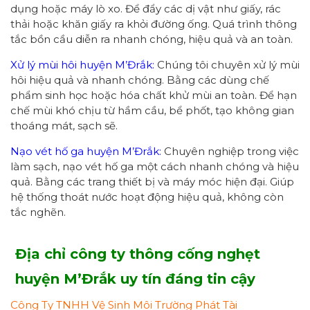
dụng hoặc máy lò xo. Để đẩy các dị vật như giấy, rác
thải hoặc khăn giấy ra khỏi đường ống. Quá trình thông
tắc bồn cầu diễn ra nhanh chóng, hiệu quả và an toàn.
Xử lý mùi hôi huyện M’Đrắk:
Chúng tôi chuyên xử lý mùi
hôi hiệu quả và nhanh chóng. Bằng các dùng chế
phẩm sinh học hoặc hóa chất khử mùi an toàn. Để hạn
chế mùi khó chịu từ hầm cầu, bể phốt, tạo không gian
thoáng mát, sạch sẽ.
Nạo vét hố ga huyện M’Đrắk:
Chuyên nghiệp trong việc
làm sạch, nạo vét hố ga một cách nhanh chóng và hiệu
quả. Bằng các trang thiết bị và máy móc hiện đại. Giúp
hệ thống thoát nước hoạt động hiệu quả, không còn
tắc nghẽn.
Địa chỉ công ty thông cống nghẹt
huyện M’Đrắk uy tín đáng tin cậy
Công Ty TNHH Vệ Sinh Môi Trường Phát Tài