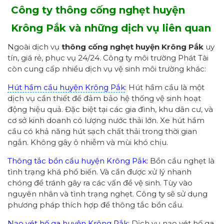
Công ty thông cống nghẹt huyện
Krông Pắk và những dịch vụ liên quan
Ngoài dịch vụ
thông cống nghẹt huyện Krông Pắk
uy
tín, giá rẻ, phục vụ 24/24. Công ty môi trường Phát Tài
còn cung cấp nhiều dịch vụ vệ sinh môi trường khác:
Hút hầm cầu huyện Krông Pắk
: Hút hầm cầu là một
dịch vụ cần thiết để đảm bảo hệ thống vệ sinh hoạt
động hiệu quả. Đặc biệt tại các gia đình, khu dân cư, và
cơ sở kinh doanh có lượng nước thải lớn. Xe hút hầm
cầu có khả năng hút sạch chất thải trong thời gian
ngắn. Không gây ô nhiễm và mùi khó chịu.
Thông tắc bồn cầu huyện Krông Pắk:
Bồn cầu nghẹt là
tình trạng khá phổ biến. Và cần được xử lý nhanh
chóng để tránh gây ra các vấn đề vệ sinh. Tùy vào
nguyên nhân và tình trạng nghẹt. Công ty sẽ sử dụng
phương pháp thích hợp để thông tắc bồn cầu.
Nạo vét hố ga huyện Krông Pắk:
Dịch vụ nạo vét hố ga