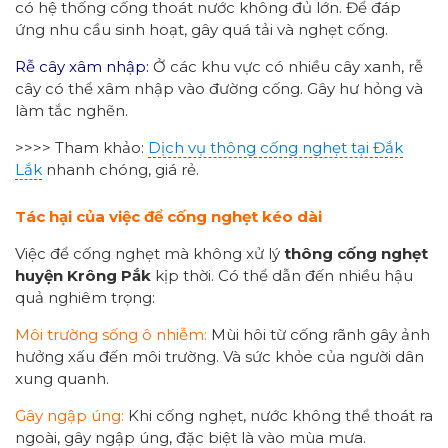
có hệ thống cống thoát nước không đủ lớn. Để đáp
ứng nhu cầu sinh hoạt, gây quá tải và nghẹt cống.
Rễ cây xâm nhập:
Ở các khu vực có nhiều cây xanh, rễ
cây có thể xâm nhập vào đường cống. Gây hư hỏng và
làm tắc nghẽn.
>>>> Tham khảo:
Dịch vụ thông cống nghẹt tại Đắk
Lắk
nhanh chóng, giá rẻ.
Tác hại của việc để cống nghẹt
kéo
dài
Việc để cống nghẹt mà không xử lý
thông cống nghẹt
huyện Krông Pắk
kịp thời. Có thể dẫn đến nhiều hậu
quả nghiêm trọng:
Môi trường sống ô nhiễm:
Mùi hôi từ cống rãnh gây ảnh
hưởng xấu đến môi trường. Và sức khỏe của người dân
xung quanh.
Gây ngập úng:
Khi cống nghẹt, nước không thể thoát ra
ngoài, gây ngập úng, đặc biệt là vào mùa mưa.