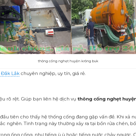
thông cống nghẹt huyện krông buk
i Đắk Lắk
chuyên nghiệp, uy tín, giá rẻ.
u rõ rệt. Giúp bạn liên hệ dịch vụ
thông cống nghẹt huyệ
đầu tiên cho thấy hệ thống cống đang gặp vấn đề. Khi xả nư
tắc nghẽn. Tình trạng này thường xảy ra tại bồn rửa chén, b
rong ống cống, như tiếng ù ù hoặc tiếng nước chảy ngược. Có 