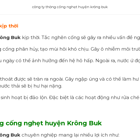
công ty thông cống nghẹt huyện krông buk
kịp thời
rông Buk
kịp thời. Tắc nghẽn cống sẽ gây ra nhiều vấn đề n
g cống phân hủy, tạo mùi hôi khó chịu. Gây ô nhiễm môi tr
u ngày có thể ảnh hưởng đến hệ hô hấp. Ngoài ra, nước ứ đọng
hoát được sẽ tràn ra ngoài. Gây ngập úng và có thể làm hư
nước thải sẽ bị hư hại nặng.
nh hoạt bị đảo lộn. Đặc biệt là các hoạt động như rửa chén, 
g cống nghẹt
huyện Krông Buk
rông Buk
chuyên nghiệp mang lại nhiều lợi ích như: