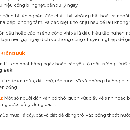
hiệu cống bị nghẹt, cần xử lý ngay.
 cống bị tắc nghẽn. Các chất thải không thể thoát ra ngoài 
nhà bếp, phòng tắm. Và đặc biệt khó chịu nếu để lâu không x
n cầu hoặc các miệng cống khi xả là dấu hiệu tắc nghẽn ng
 bạn nên gọi ngay dịch vụ thông cống chuyên nghiệp để giả
 Krông Buk
từ sinh hoạt hằng ngày hoặc các yếu tố môi trường. Dưới 
g Buk
:
hư thức ăn thừa, dầu mỡ, tóc rụng. Và xà phòng thường bị c
hẽn cống.
u:
Một số người dân vẫn có thói quen vứt giấy vệ sinh hoặc b
ông được xử lý đúng cách.
ùa mưa, lá cây, cát và đất dễ dàng trôi vào cống thoát nướ