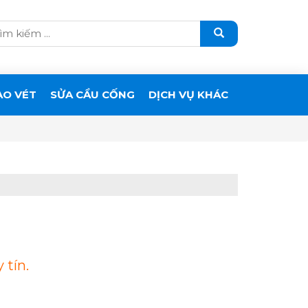
ẠO VÉT
SỬA CẦU CỐNG
DỊCH VỤ KHÁC
 tín.