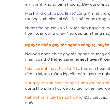
âm thanh không bình thường. Đây cũng là dấu 
Mùi hôi khó chịu bốc lên từ cống:
Khi hệ thống
thường xuất hiện tại các lỗ thoát nước trong 
Nước trào ngược khi xả:
Nước trào ngược từ bồ
hoàn toàn dòng chảy. Nếu gặp tình trạng này,
Nguyên nhân gây tắc nghẽn cống tại
h
uyện
Nguyên nhân chính gây tắc nghẽn thường đến 
nhận của thợ
thông cống nghẹt huyện Krôn
Rác thải sinh hoạt tích tụ:
Rác thải sinh hoạt n
tích tụ lại, tạo thành lớp cặn bám gây tắc ng
Vứt giấy vệ sinh hoặc băng vệ sinh vào bồn cầ
dụng khó phân hủy, dễ gây tắc nghẽn nếu kh
Cát, đất và lá cây từ môi trường:
Đặc biệt vào m
nước.