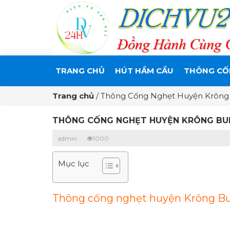
TRANG CHỦ
HÚT HẦM CẦU
THÔNG CỐ
Trang chủ
/
Thông Cống Nghẹt Huyện Krông 
THÔNG CỐNG NGHẸT HUYỆN KRÔNG BUK 
admin
1000
Mục lục
Thông cống nghẹt huyện Krông Buk 