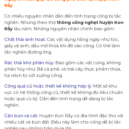
Rẫy
Có nhiều nguyên nhân dẫn đến tình trạng cống bị tắc
nghẽn. Nhưng theo thợ
thông cống nghẹt huyện Kon
Rẫy
lâu năm. Những nguyên nhân chính bao gồm:
Chất thải sinh hoạt:
Các vật dụng hằng ngày như tóc,
giấy vệ sinh, dầu mỡ thừa khi đổ vào cống. Có thể làm
tắc nghẽn đường ống.
Rác thải khó phân hủy:
Bao gồm các vật cứng, không
phân hủy như: Bã cà phê, vỏ trái cây, thực phẩm thừa,
túi nilon bị vứt xuống cống.
Cống quá cũ hoặc thiết kế không hợp lý:
Một số khu
vực có hệ thống cống cũ, thiết kế không đủ tiêu chuẩn
hoặc quá cũ kỹ. Dẫn đến tình trạng dễ dàng bị tắc
nghẽn.
Cặn bùn và cát:
Huyện Kon Rẫy có địa hình đặc thù với
nhiều cát và bùn đất. Điều này làm cho cống dễ bị tắc
nghẽn sau những trận mưa lớn.