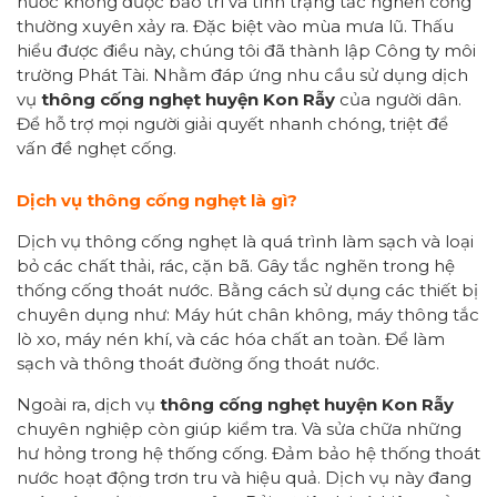
nước không được bảo trì và tình trạng tắc nghẽn cống
thường xuyên xảy ra. Đặc biệt vào mùa mưa lũ. Thấu
hiểu được điều này, chúng tôi đã thành lập Công ty môi
trường Phát Tài. Nhằm đáp ứng nhu cầu sử dụng dịch
vụ
thông cống nghẹt
huyện Kon Rẫy
của người dân.
Để hỗ trợ mọi người giải quyết nhanh chóng, triệt để
vấn đề nghẹt cống.
Dịch vụ thông cống nghẹt là gì?
Dịch vụ thông cống nghẹt là quá trình làm sạch và loại
bỏ các chất thải, rác, cặn bã. Gây tắc nghẽn trong hệ
thống cống thoát nước. Bằng cách sử dụng các thiết bị
chuyên dụng như: Máy hút chân không, máy thông tắc
lò xo, máy nén khí, và các hóa chất an toàn. Để làm
sạch và thông thoát đường ống thoát nước.
Ngoài ra, dịch vụ
thông cống
nghẹt huyện Kon Rẫy
chuyên nghiệp còn giúp kiểm tra. Và sửa chữa những
hư hỏng trong hệ thống cống. Đảm bảo hệ thống thoát
nước hoạt động trơn tru và hiệu quả. Dịch vụ này đang