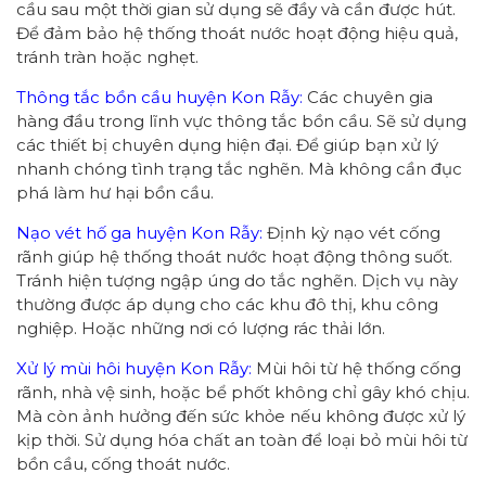
cầu sau một thời gian sử dụng sẽ đầy và cần được hút.
Để đảm bảo hệ thống thoát nước hoạt động hiệu quả,
tránh tràn hoặc nghẹt.
Thông tắc bồn cầu huyện Kon Rẫy:
Các chuyên gia
hàng đầu trong lĩnh vực thông tắc bồn cầu. Sẽ sử dụng
các thiết bị chuyên dụng hiện đại. Để giúp bạn xử lý
nhanh chóng tình trạng tắc nghẽn. Mà không cần đục
phá làm hư hại bồn cầu.
Nạo vét hố ga huyện Kon Rẫy:
Định kỳ nạo vét cống
rãnh giúp hệ thống thoát nước hoạt động thông suốt.
Tránh hiện tượng ngập úng do tắc nghẽn. Dịch vụ này
thường được áp dụng cho các khu đô thị, khu công
nghiệp. Hoặc những nơi có lượng rác thải lớn.
Xử lý mùi hôi huyện Kon Rẫy:
Mùi hôi từ hệ thống cống
rãnh, nhà vệ sinh, hoặc bể phốt không chỉ gây khó chịu.
Mà còn ảnh hưởng đến sức khỏe nếu không được xử lý
kịp thời. Sử dụng hóa chất an toàn để loại bỏ mùi hôi từ
bồn cầu, cống thoát nước.