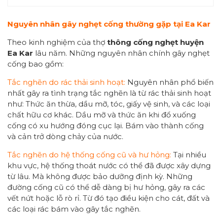
Nguyên nhân gây nghẹt cống thường gặp tại Ea Kar
Theo kinh nghiệm của thợ
thông cống nghẹt huyện
Ea Kar
lâu năm. Những nguyên nhân chính gây nghẹt
cống bao gồm:
Tắc nghẽn do rác thải sinh hoạt:
Nguyên nhân phổ biến
nhất gây ra tình trạng tắc nghẽn là từ rác thải sinh hoạt
như: Thức ăn thừa, dầu mỡ, tóc, giấy vệ sinh, và các loại
chất hữu cơ khác. Dầu mỡ và thức ăn khi đổ xuống
cống có xu hướng đóng cục lại. Bám vào thành cống
và cản trở dòng chảy của nước.
Tắc nghẽn do hệ thống cống cũ và hư hỏng:
Tại nhiều
khu vực, hệ thống thoát nước có thể đã được xây dựng
từ lâu. Mà không được bảo dưỡng định kỳ. Những
đường cống cũ có thể dễ dàng bị hư hỏng, gây ra các
vết nứt hoặc lỗ rò rỉ. Từ đó tạo điều kiện cho cát, đất và
các loại rác bám vào gây tắc nghẽn.