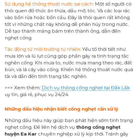
Sử dụng hệ thống thoát nước sai cách:
Một số người có
thói quen đổ thức ăn thừa, dầu mỡ, tóc. Và các loại rác
vào bồn rửa hoặc bồn cầu. Đây là thói quen rất không
tốt vì những chất này không dễ phân hủy trong nước.
Dễ tạo thành mảng bám trên thành ống, dẫn đến
nghẹt cống.
Tác động từ môi trường tự nhiên:
Yếu tố thời tiết như
mưa lớn và lũ lụt cũng góp phần gây ra tình trạng tắc
nghẽn cống. Khi mưa to, nước mưa mang theo rác, đất
bùn, và lá cây vào cống. Khiến hệ thống thoát nước quá
tải và dẫn đến tình trạng tắc nghẽn.
>>> Xem thêm:
Dịch vụ thông cống nghẹt tại Đắk Lắk
uy tín, giá rẻ, phục vụ 24/24.
Những dấu hiệu nhận biết cống nghẹt cần xử lý
Những dấu hiệu này giúp bạn phát hiện sớm tình trạng
nghẹt cống. Để liên hệ dịch vụ
thông cống nghẹt
huyện Ea Kar
chuyên nghiệp xử lý kịp thời. Tránh gây