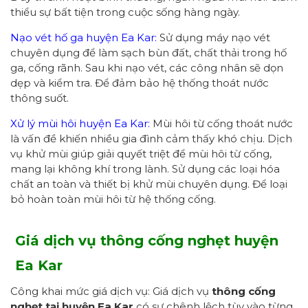
thiểu sự bất tiện trong cuộc sống hàng ngày.
Nạo vét hố ga huyện Ea Kar:
Sử dụng máy nạo vét
chuyên dụng để làm sạch bùn đất, chất thải trong hố
ga, cống rãnh. Sau khi nạo vét, các công nhân sẽ dọn
dẹp và kiểm tra. Để đảm bảo hệ thống thoát nước
thông suốt.
Xử lý mùi hôi huyện Ea Kar:
Mùi hôi từ cống thoát nước
là vấn đề khiến nhiều gia đình cảm thấy khó chịu. Dịch
vụ khử mùi giúp giải quyết triệt để mùi hôi từ cống,
mang lại không khí trong lành. Sử dụng các loại hóa
chất an toàn và thiết bị khử mùi chuyên dụng. Để loại
bỏ hoàn toàn mùi hôi từ hệ thống cống.
Giá dịch vụ thông cống nghẹt
huyện
Ea Kar
Công khai mức giá dịch vụ: Giá dịch vụ
thông cống
nghẹt tại
huyện
Ea Kar
có sự chênh lệch tùy vào từng