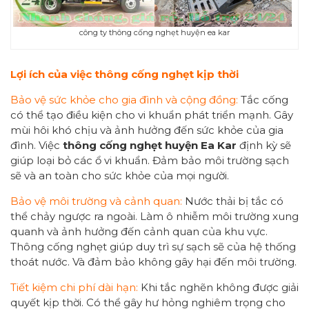
công ty thông cống nghẹt huyện ea kar
Lợi ích của việc thông cống nghẹt kịp thời
Bảo vệ sức khỏe cho gia đình và cộng đồng:
Tắc cống
có thể tạo điều kiện cho vi khuẩn phát triển mạnh. Gây
mùi hôi khó chịu và ảnh hưởng đến sức khỏe của gia
đình. Việc
thông cống
nghẹt huyện Ea Kar
định kỳ sẽ
giúp loại bỏ các ổ vi khuẩn. Đảm bảo môi trường sạch
sẽ và an toàn cho sức khỏe của mọi người.
Bảo vệ môi trường và cảnh quan:
Nước thải bị tắc có
thể chảy ngược ra ngoài. Làm ô nhiễm môi trường xung
quanh và ảnh hưởng đến cảnh quan của khu vực.
Thông cống nghẹt giúp duy trì sự sạch sẽ của hệ thống
thoát nước. Và đảm bảo không gây hại đến môi trường.
Tiết kiệm chi phí dài hạn:
Khi tắc nghẽn không được giải
quyết kịp thời. Có thể gây hư hỏng nghiêm trọng cho