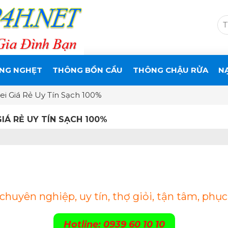
NG NGHẸT
THÔNG BỒN CẦU
THÔNG CHẬU RỬA
N
i Giá Rẻ Uy Tín Sạch 100%
Á RẺ UY TÍN SẠCH 100%
uyên nghiệp, uy tín, thợ giỏi, tận tâm, phục
Hotline: 0939 60 10 10