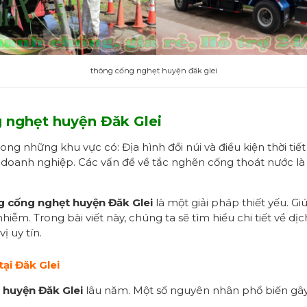
thông cống nghẹt huyện đăk glei
g nghẹt huyện Đăk Glei
ong những khu vực có: Địa hình đồi núi và điều kiện thời ti
doanh nghiệp. Các vấn đề về tắc nghẽn cống thoát nước là 
g cống nghẹt huyện Đăk Glei
là một giải pháp thiết yếu. Gi
iễm. Trong bài viết này, chúng ta sẽ tìm hiểu chi tiết về dị
ị uy tín.
ại Đăk Glei
 huyện Đăk Glei
lâu năm. Một số nguyên nhân phổ biến gây