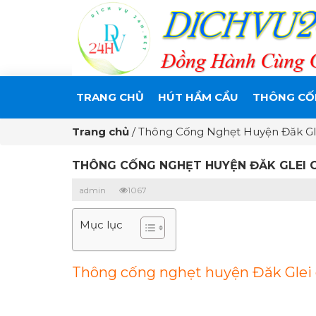
TRANG CHỦ
HÚT HẦM CẦU
THÔNG CỐ
Trang chủ
/
Thông Cống Nghẹt Huyện Đăk Gle
THÔNG CỐNG NGHẸT HUYỆN ĐĂK GLEI GI
admin
1067
Mục lục
Thông cống nghẹt huyện Đăk Glei ch