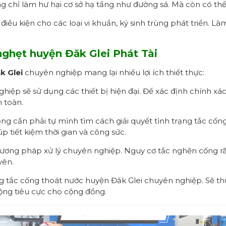
chỉ làm hư hại cơ sở hạ tầng như đường sá. Mà còn có thể 
iều kiện cho các loại vi khuẩn, ký sinh trùng phát triển. 
nghẹt
huyện Đăk Glei Phát Tài
k Glei
chuyên nghiệp mang lại nhiều lợi ích thiết thực:
hiệp sẽ sử dụng các thiết bị hiện đại. Để xác định chính xá
 toàn.
g cần phải tự mình tìm cách giải quyết tình trạng tắc cống
p tiết kiệm thời gian và công sức.
ơng pháp xử lý chuyên nghiệp. Nguy cơ tắc nghẽn cống rãnh
yên.
 tắc cống thoát nước huyện Đăk Glei chuyên nghiệp. Sẽ thự
động tiêu cực cho cộng đồng.