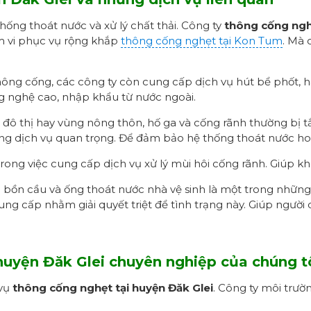
hống thoát nước và xử lý chất thải. Công ty
t
hông cống ngh
m vi phục vụ rộng khắp
thông cống nghẹt tại Kon Tum
. Mà 
ông cống, các công ty còn cung cấp dịch vụ hút bể phốt, hầ
g nghệ cao, nhập khẩu từ nước ngoài.
 đô thị hay vùng nông thôn, hố ga và cống rãnh thường bị tắ
ững dịch vụ quan trọng. Để đảm bảo hệ thống thoát nước ho
ong việc cung cấp dịch vụ xử lý mùi hôi cống rãnh. Giúp kh
bồn cầu và ống thoát nước nhà vệ sinh là một trong những 
ng cấp nhằm giải quyết triệt để tình trạng này. Giúp ngườ
 huyện Đăk Glei chuyên nghiệp
của chúng t
 vụ
thông cống nghẹt tại huyện Đăk Glei
. Công ty môi trườ