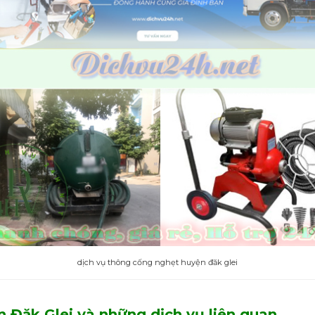
dịch vụ thông cống nghẹt huyện đăk glei
 Đăk Glei và những dịch vụ liên quan