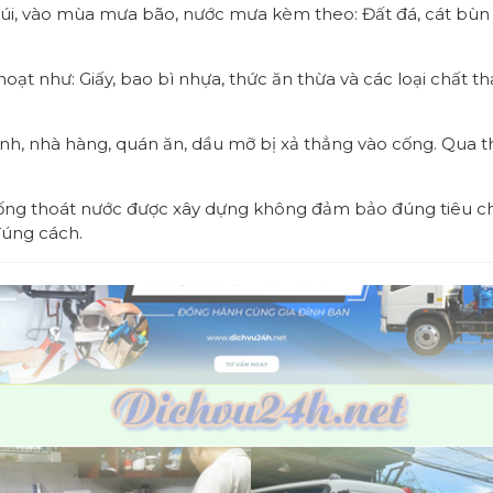
núi, vào mùa mưa bão, nước mưa kèm theo: Đất đá, cát bùn v
hoạt như: Giấy, bao bì nhựa, thức ăn thừa và các loại chất th
đình, nhà hàng, quán ăn, dầu mỡ bị xả thẳng vào cống. Qua 
ống thoát nước được xây dựng không đảm bảo đúng tiêu ch
đúng cách.