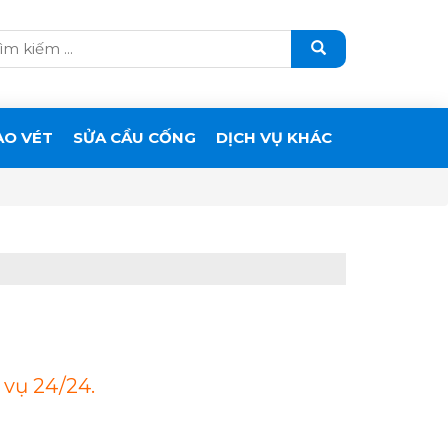
ẠO VÉT
SỬA CẦU CỐNG
DỊCH VỤ KHÁC
 vụ 24/24.