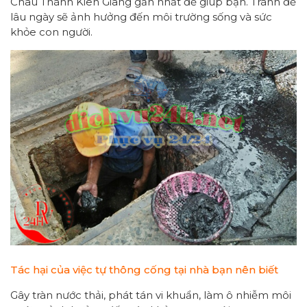
Châu Thành Kiên Giang gần nhất để giúp bạn. Tránh để
lâu ngày sẽ ảnh hưởng đến môi trường sống và sức
khỏe con người.
Tác hại của việc tự thông cống tại nhà bạn nên biết
Gây tràn nước thải, phát tán vi khuẩn, làm ô nhiễm môi