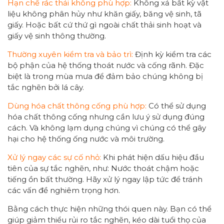
Hạn chế rác thải không phù hợp:
Không xả bất kỳ vật
liệu không phân hủy như khăn giấy, băng vệ sinh, tã
giấy. Hoặc bất cứ thứ gì ngoài chất thải sinh hoạt và
giấy vệ sinh thông thường.
Thường xuyên kiểm tra và bảo trì:
Định kỳ kiểm tra các
bộ phận của hệ thống thoát nước và cống rãnh. Đặc
biệt là trong mùa mưa để đảm bảo chúng không bị
tắc nghẽn bởi lá cây.
Dùng hóa chất thông cống phù hợp:
Có thể sử dụng
hóa chất thông cống nhưng cần lưu ý sử dụng đúng
cách. Và không lạm dụng chúng vì chúng có thể gây
hại cho hệ thống ống nước và môi trường.
Xử lý ngay các sự cố nhỏ:
Khi phát hiện dấu hiệu đầu
tiên của sự tắc nghẽn, như: Nước thoát chậm hoặc
tiếng ồn bất thường. Hãy xử lý ngay lập tức để tránh
các vấn đề nghiêm trọng hơn.
Bằng cách thực hiện những thói quen này. Bạn có thể
giúp giảm thiểu rủi ro tắc nghẽn, kéo dài tuổi thọ của