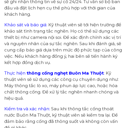
sẽ ghi nhận thông tin về sự cố 24/24. Tư vấn sơ bộ ban
đầu và đặt lịch hẹn cụ thể phù hợp với thời gian của
khách hàng.
Khảo sát và báo giá:
Kỹ thuật viên sẽ tới hiện trường để
khảo sát tình trạng tắc nghẽn. Họ có thể sử dụng các
thiết bị như camera nội soi. Để xác định chính xác vị trí
và nguyên nhân của sự tắc nghẽn. Sau khi đánh giá, sẽ
cung cấp báo giá dựa trên mức độ phức tạp của công
việc. Nếu khách hàng đồng ý, hai bên sẽ tiến hành ký
kết hợp đồng dịch vụ.
Thực hiện
thông cống nghẹt Buôn Ma Thuột
:
Kỹ
thuật viên sẽ sử dụng các công cụ chuyên dụng như:
Máy thông tắc lò xo, máy phun áp lực cao, hoặc hóa
chất thông cống. Để xử lý tắc nghẽn nhanh chóng và
hiệu quả.
Kiểm tra và xác nhận:
Sau khi thông tắc cống thoát
nước Buôn Ma Thuột, kỹ thuật viên sẽ kiểm tra lại. Để
đảm bảo rằng cống đã thông suốt và không còn vấn
đề gì khác.