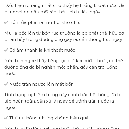
Dấu hiệu rõ ràng nhất cho thấy hệ thống thoát nước đã
bị nghẹt do dầu mỡ, rác thải tích tụ lâu ngày.
✅ Bồn rửa phát ra mùi hôi khó chịu
Mùi lạ bốc lên từ bồn rửa thường là do chất thải hữu cơ
phân hủy trong đường ống gây ra, cần thông hút ngay.
✅ Có âm thanh lạ khi thoát nước
Nếu bạn nghe thấy tiếng “ọc ọc” khi nước thoát, có thể
đường ống đã bị nghẽn một phần, gây cản trở luồng
nước.
✅ Nước tràn ngược lên mặt bồn
Tình trạng nghiêm trọng này cảnh báo hệ thống đã bị
tắc hoàn toàn, cần xử lý ngay để tránh tràn nước ra
ngoài.
✅ Thử tự thông nhưng không hiệu quả
Nếu bạn đã dùng pittong hoặc hóa chất thông cống