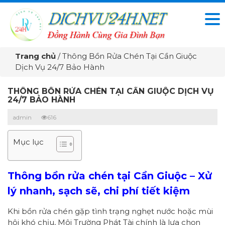
Trang chủ
/
Thông Bồn Rửa Chén Tại Cần Giuộc
Dịch Vụ 24/7 Bảo Hành
THÔNG BỒN RỬA CHÉN TẠI CẦN GIUỘC DỊCH VỤ
24/7 BẢO HÀNH
admin
616
Mục lục
T
hông bồn rửa chén tại Cần Giuộc – Xử
lý nhanh, sạch sẽ, chi phí tiết kiệm
Khi bồn rửa chén gặp tình trạng nghẹt nước hoặc mùi
hôi khó chịu, Môi Trường Phát Tài chính là lựa chọn