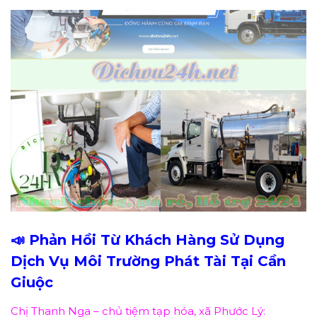
📣 Phản Hồi Từ Khách Hàng Sử Dụng
Dịch Vụ
Môi Trường Phát Tài
Tại Cần
Giuộc
Chị Thanh Nga – chủ tiệm tạp hóa, xã Phước Lý: