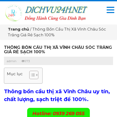
Trang chủ
/
Thông Bồn Cầu Thị Xã Vĩnh Châu Sóc
Trăng Giá Rẻ Sạch 100%
THÔNG BỒN CẦU THỊ XÃ VĨNH CHÂU SÓC TRĂNG
GIÁ RẺ SẠCH 100%
admin
973
Mục lục
Thông bồn cầu thị xã Vĩnh Châu uy tín,
chất lượng, sạch triệt để 100%.
Hotline: 0939 269 055