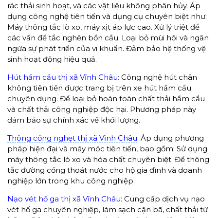
rác thải sinh hoạt, và các vật liệu không phân hủy. Áp
dụng công nghệ tiên tiến và dụng cụ chuyên biệt như:
Máy thông tắc lò xo, máy xịt áp lực cao. Xử lý triệt để
các vấn đề tắc nghẽn bồn cầu. Loại bỏ mùi hôi và ngăn
ngừa sự phát triển của vi khuẩn. Đảm bảo hệ thống vệ
sinh hoạt động hiệu quả.
Hút hầm cầu thị xã Vĩnh Châu
:
Công nghệ hút chân
không tiên tiến được trang bị trên xe hút hầm cầu
chuyên dụng. Để loại bỏ hoàn toàn chất thải hầm cầu
và chất thải công nghiệp độc hại. Phương pháp này
đảm bảo sự chính xác về khối lượng.
Thông cống nghẹt thị xã Vĩnh Châu
:
Áp dụng phương
pháp hiện đại và máy móc tiên tiến, bao gồm: Sử dụng
máy thông tắc lò xo và hóa chất chuyên biệt. Để thông
tắc đường cống thoát nước cho hộ gia đình và doanh
nghiệp lớn trong khu công nghiệp.
Nạo vét hố ga thị xã Vĩnh Châu:
Cung cấp dịch vụ nạo
vét hố ga chuyên nghiệp, làm sạch cặn bã, chất thải từ