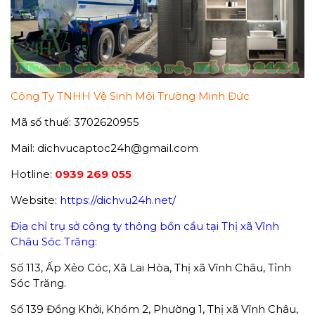
Công Ty TNHH Vệ Sinh Môi Trường Minh Đức
Mã số thuế: 3702620955
Mail: dichvucaptoc24h@gmail.com
Hotline:
0939 269 055
Website:
https://dichvu24h.net/
Địa chỉ trụ sở công ty thông bồn cầu tại Thị xã Vĩnh
Châu Sóc Trăng:
Số 113, Ấp Xẻo Cóc, Xã Lai Hòa, Thị xã Vĩnh Châu, Tỉnh
Sóc Trăng.
Số 139 Đồng Khởi, Khóm 2, Phường 1, Thị xã Vĩnh Châu,