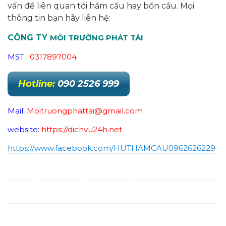
vấn đề liên quan tới hầm cầu hay bồn cầu. Mọi
thông tin bạn hãy liên hệ:
CÔNG TY
MÔI TRƯỜNG PHÁT TÀI
MST
:
0317897004
Hotline:
090 2526 999
Mail
:
Moitruongphattai@gmail.com
website
:
https://dichvu24h.net
https://www.facebook.com/HUTHAMCAU0962626229