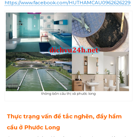
https://www.facebook.com/HUTHAMCAU0962626229
thông bồn cầu thị xã phước long
Thực trạng vấn đề tắc nghẽn, đầy hầm
cầu ở Phước Long