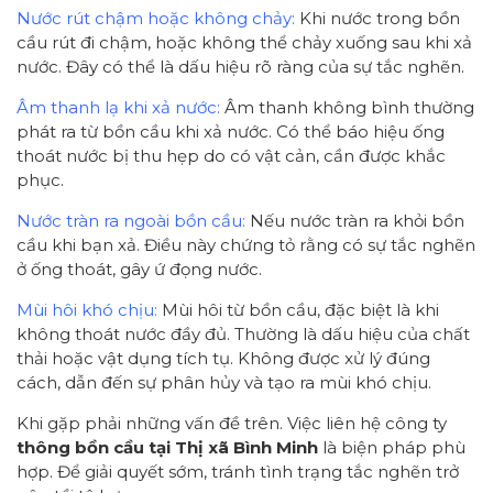
Nước rút chậm hoặc không chảy:
Khi nước trong bồn
cầu rút đi chậm, hoặc không thể chảy xuống sau khi xả
nước. Đây có thể là dấu hiệu rõ ràng của sự tắc nghẽn.
Âm thanh lạ khi xả nước:
Âm thanh không bình thường
phát ra từ bồn cầu khi xả nước. Có thể báo hiệu ống
thoát nước bị thu hẹp do có vật cản, cần được khắc
phục.
Nước tràn ra ngoài bồn cầu:
Nếu nước tràn ra khỏi bồn
cầu khi bạn xả. Điều này chứng tỏ rằng có sự tắc nghẽn
ở ống thoát, gây ứ đọng nước.
Mùi hôi khó chịu:
Mùi hôi từ bồn cầu, đặc biệt là khi
không thoát nước đầy đủ. Thường là dấu hiệu của chất
thải hoặc vật dụng tích tụ. Không được xử lý đúng
cách, dẫn đến sự phân hủy và tạo ra mùi khó chịu.
Khi gặp phải những vấn đề trên. Việc liên hệ công ty
thông bồn cầu tại Thị xã Bình Minh
là biện pháp phù
hợp. Để giải quyết sớm, tránh tình trạng tắc nghẽn trở