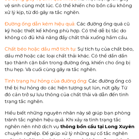
vệ sinh cùng một lúc. Có thể khiến cho bồn cầu không
xử lý kịp, từ đó gây ra tắc nghẽn.
Đường ống dẫn kém hiệu quả:
Các đường ống quá cũ
kỹ hoặc thiết kế không phù hợp. Có thể dễ bị tắc do
không có đủ khả năng đẩy chất thải xuống hầm cầu.
Chất béo hoặc dầu mỡ tích tụ:
Sự tích tụ của chất béo,
dầu mỡ hoặc các loại chất thải khác. Có thể dần dần
tạo thành cặn bẩn trong đường ống, khiến cho ống bị
thu hẹp. Và cuối cùng gây ra tắc nghẽn.
Tình trạng hư hỏng của đường ống:
Các đường ống có
thể bị hư hỏng do các hiện tượng sụt lún, nứt gãy. Từ
đó cản trở sự lưu thông của chất thải và dẫn đến tình
trạng tắc nghẽn.
Hiểu biết những nguyên nhân này sẽ giúp bạn phòng
tránh tắc nghẽn hiệu quả. Khi xảy ra tình trạng tắc
nghẽn nên nhờ dịch vụ
thông
bồn cầu tại Long Xuyên
chuyên nghiệp. Để giúp xử lý những sự cố tắc nghẽn