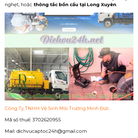
nghẹt, hoặc
thông tắc bồn cầu tại Long Xuyên
.
Công Ty TNHH Vệ Sinh Môi Trường Minh Đức
Mã số thuế: 3702620955
Mail: dichvucaptoc24h@gmail.com