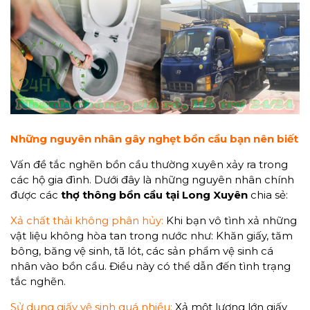
Những nguyên nhân gây nghẹt bồn cầu bạn nên biết
Vấn đề tắc nghẽn bồn cầu thường xuyên xảy ra trong
các hộ gia đình. Dưới đây là những nguyên nhân chính
được các
thợ
thông
bồn cầu tại Long Xuyên
chia sẻ:
Xả chất thải không phân hủy:
Khi bạn vô tình xả những
vật liệu không hòa tan trong nước như: Khăn giấy, tăm
bông, băng vệ sinh, tã lót, các sản phẩm vệ sinh cá
nhân vào bồn cầu. Điều này có thể dẫn đến tình trạng
tắc nghẽn.
Sử dụng giấy vệ sinh quá nhiều:
Xả một lượng lớn giấy