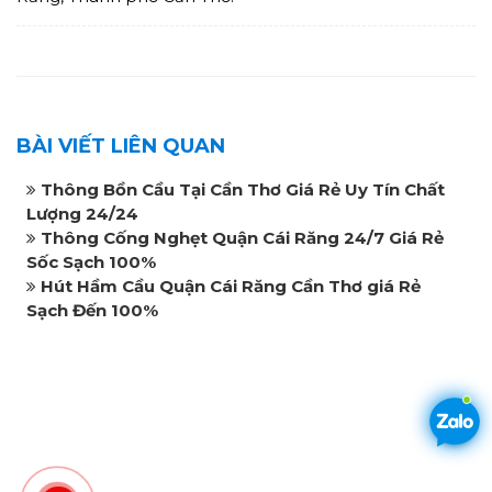
BÀI VIẾT LIÊN QUAN
Thông Bồn Cầu Tại Cần Thơ Giá Rẻ Uy Tín Chất
Lượng 24/24
Thông Cống Nghẹt Quận Cái Răng 24/7 Giá Rẻ
Sốc Sạch 100%
Hút Hầm Cầu Quận Cái Răng Cần Thơ giá Rẻ
Sạch Đến 100%