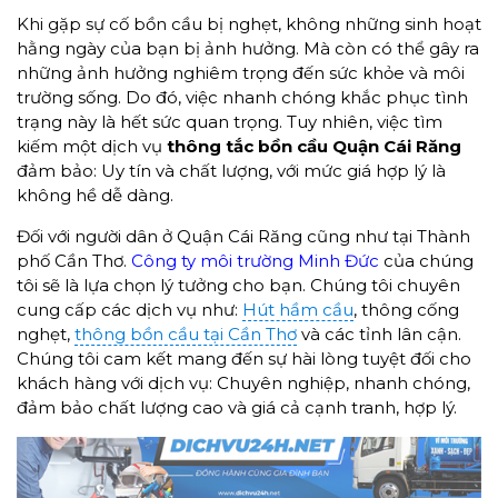
Khi gặp sự cố bồn cầu bị nghẹt, không những sinh hoạt
hằng ngày của bạn bị ảnh hưởng. Mà còn có thể gây ra
những ảnh hưởng nghiêm trọng đến sức khỏe và môi
trường sống. Do đó, việc nhanh chóng khắc phục tình
trạng này là hết sức quan trọng. Tuy nhiên, việc tìm
kiếm một dịch vụ
thông tắc bồn cầu Quận Cái Răng
đảm bảo: Uy tín và chất lượng, với mức giá hợp lý là
không hề dễ dàng.
Đối với người dân ở Quận Cái Răng cũng như tại Thành
phố Cần Thơ.
Công ty môi trường Minh Đức
của chúng
tôi sẽ là lựa chọn lý tưởng cho bạn. Chúng tôi chuyên
cung cấp các dịch vụ như:
Hút hầm cầu
, thông cống
nghẹt,
thông bồn cầu tại Cần Thơ
và các tỉnh lân cận.
Chúng tôi cam kết mang đến sự hài lòng tuyệt đối cho
khách hàng với dịch vụ: Chuyên nghiệp, nhanh chóng,
đảm bảo chất lượng cao và giá cả cạnh tranh, hợp lý.