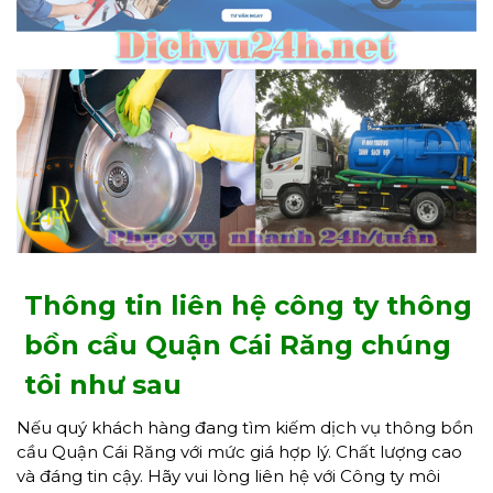
Thông tin liên hệ công ty thông
bồn cầu Quận Cái Răng chúng
tôi như sau
Nếu quý khách hàng đang tìm kiếm dịch vụ thông bồn
cầu Quận Cái Răng với mức giá hợp lý. Chất lượng cao
và đáng tin cậy. Hãy vui lòng liên hệ với Công ty môi