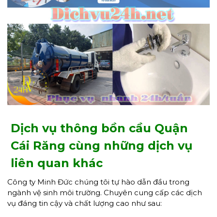
Dịch vụ thông bồn cầu Quận
Cái Răng cùng những dịch vụ
liên quan khác
Công ty Minh Đức chúng tôi tự hào dẫn đầu trong
ngành vệ sinh môi trường. Chuyên cung cấp các dịch
vụ đáng tin cậy và chất lượng cao như sau: