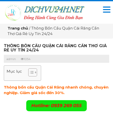
Trang chủ
/
Thông Bồn Cầu Quận Cái Răng Cần
Thơ Giá Rẻ Uy Tín 24/24
THÔNG BỒN CẦU QUẬN CÁI RĂNG CẦN THƠ GIÁ
RẺ UY TÍN 24/24
admin
1054
Mục lục
Thông bồn cầu Quận Cái Răng nhanh chóng, chuyên
nghiệp. Giảm giá sốc đến 30%.
Hotline: 0939 269 055