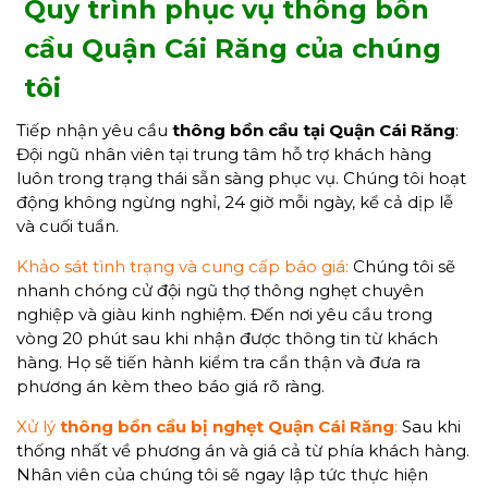
Quy trình phục vụ thông bồn
cầu Quận Cái Răng của chúng
tôi
Tiếp nhận yêu cầu
thông
bồn cầu tại Quận Cái Răng
:
Đội ngũ nhân viên tại trung tâm hỗ trợ khách hàng
luôn trong trạng thái sẵn sàng phục vụ. Chúng tôi hoạt
động không ngừng nghỉ, 24 giờ mỗi ngày, kể cả dịp lễ
và cuối tuần.
Khảo sát tình trạng và cung cấp báo giá:
Chúng tôi sẽ
nhanh chóng cử đội ngũ thợ thông nghẹt chuyên
nghiệp và giàu kinh nghiệm. Đến nơi yêu cầu trong
vòng 20 phút sau khi nhận được thông tin từ khách
hàng. Họ sẽ tiến hành kiểm tra cẩn thận và đưa ra
phương án kèm theo báo giá rõ ràng.
Xử lý
thông
bồn cầu
bị nghẹt
Quận Cái Răng
:
Sau khi
thống nhất về phương án và giá cả từ phía khách hàng.
Nhân viên của chúng tôi sẽ ngay lập tức thực hiện