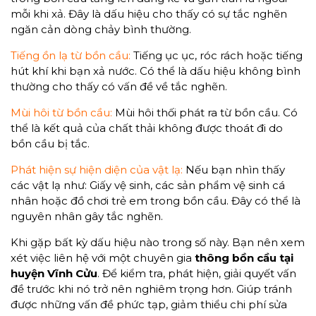
mỗi khi xả. Đây là dấu hiệu cho thấy có sự tắc nghẽn
ngăn cản dòng chảy bình thường.
Tiếng ồn lạ từ bồn cầu:
Tiếng ục ục, róc rách hoặc tiếng
hút khí khi bạn xả nước. Có thể là dấu hiệu không bình
thường cho thấy có vấn đề về tắc nghẽn.
Mùi hôi từ bồn cầu:
Mùi hôi thối phát ra từ bồn cầu. Có
thể là kết quả của chất thải không được thoát đi do
bồn cầu bị tắc.
Phát hiện sự hiện diện của vật lạ:
Nếu bạn nhìn thấy
các vật lạ như: Giấy vệ sinh, các sản phẩm vệ sinh cá
nhân hoặc đồ chơi trẻ em trong bồn cầu. Đây có thể là
nguyên nhân gây tắc nghẽn.
Khi gặp bất kỳ dấu hiệu nào trong số này. Bạn nên xem
xét việc liên hệ với một chuyên gia
thông bồn cầu tại
huyện Vĩnh Cửu
. Để kiểm tra, phát hiện, giải quyết vấn
đề trước khi nó trở nên nghiêm trọng hơn. Giúp tránh
được những vấn đề phức tạp, giảm thiểu chi phí sửa