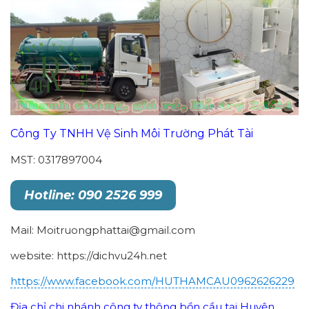
Công Ty TNHH Vệ Sinh Môi Trường Phát Tài
MST: 0317897004
Hotline: 090 2526 999
Mail: Moitruongphattai@gmail.com
website: https://dichvu24h.net
https://www.facebook.com/HUTHAMCAU0962626229
Địa chỉ chi nhánh công ty thông bồn cầu tại Huyện