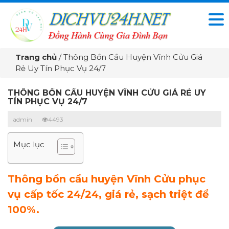
Trang chủ
/
Thông Bồn Cầu Huyện Vĩnh Cửu Giá
Rẻ Uy Tín Phục Vụ 24/7
THÔNG BỒN CẦU HUYỆN VĨNH CỬU GIÁ RẺ UY
TÍN PHỤC VỤ 24/7
admin
4493
Mục lục
Thông bồn cầu huyện Vĩnh Cửu phục
vụ cấp tốc 24/24, giá rẻ, sạch triệt để
100%.