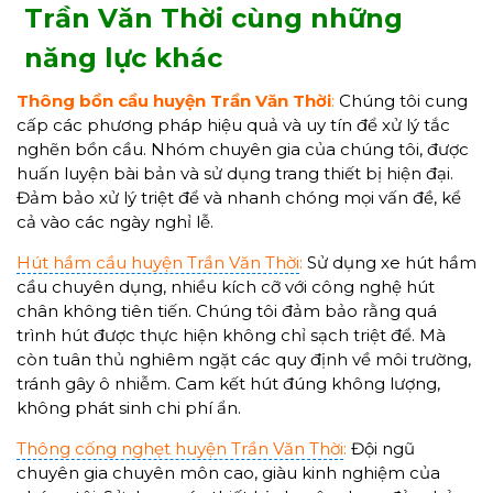
Trần Văn Thời cùng những
năng lực khác
Thông bồn cầu huyện Trần Văn Thời
:
Chúng tôi cung
cấp các phương pháp hiệu quả và uy tín để xử lý tắc
nghẽn bồn cầu. Nhóm chuyên gia của chúng tôi, được
huấn luyện bài bản và sử dụng trang thiết bị hiện đại.
Đảm bảo xử lý triệt để và nhanh chóng mọi vấn đề, kể
cả vào các ngày nghỉ lễ.
Hút hầm cầu huyện Trần Văn Thời
:
Sử dụng xe hút hầm
cầu chuyên dụng, nhiều kích cỡ với công nghệ hút
chân không tiên tiến. Chúng tôi đảm bảo rằng quá
trình hút được thực hiện không chỉ sạch triệt để. Mà
còn tuân thủ nghiêm ngặt các quy định về môi trường,
tránh gây ô nhiễm. Cam kết hút đúng không lượng,
không phát sinh chi phí ẩn.
Thông cống nghẹt huyện Trần Văn Thời
:
Đội ngũ
chuyên gia chuyên môn cao, giàu kinh nghiệm của