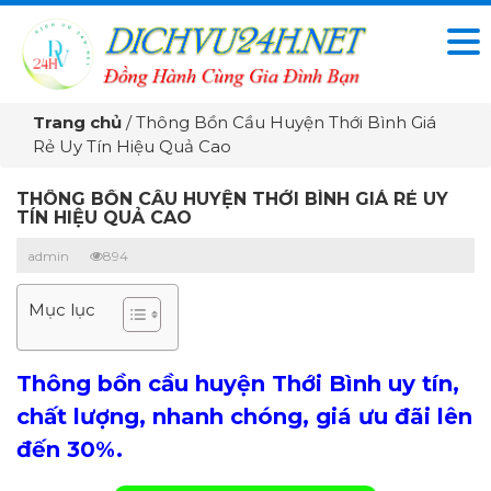
Trang chủ
/
Thông Bồn Cầu Huyện Thới Bình Giá
Rẻ Uy Tín Hiệu Quả Cao
THÔNG BỒN CẦU HUYỆN THỚI BÌNH GIÁ RẺ UY
TÍN HIỆU QUẢ CAO
admin
894
Mục lục
Thông bồn cầu huyện Thới Bình uy tín,
chất lượng, nhanh chóng, giá ưu đãi lên
đến 30%.