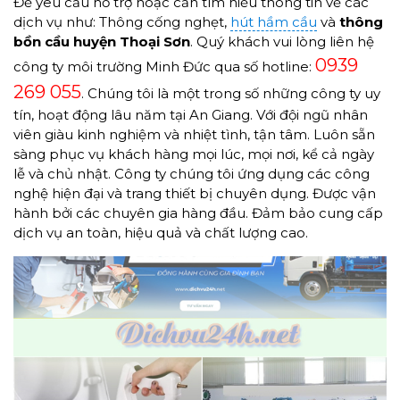
Để yêu cầu hỗ trợ hoặc cần tìm hiểu thông tin về các
dịch vụ như: Thông cống nghẹt,
hút hầm cầu
và
thông
bồn cầu
huyện Thoại Sơn
. Quý khách vui lòng liên hệ
0939
công ty môi trường Minh Đức qua số hotline:
269 055
. Chúng tôi là một trong số những công ty uy
tín, hoạt động lâu năm tại An Giang. Với đội ngũ nhân
viên giàu kinh nghiệm và nhiệt tình, tận tâm. Luôn sẵn
sàng phục vụ khách hàng mọi lúc, mọi nơi, kể cả ngày
lễ và chủ nhật. Công ty chúng tôi ứng dụng các công
nghệ hiện đại và trang thiết bị chuyên dụng. Được vận
hành bởi các chuyên gia hàng đầu. Đảm bảo cung cấp
dịch vụ an toàn, hiệu quả và chất lượng cao.