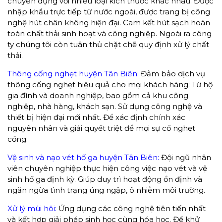
chuyên dụng với nhiều loại kích thước khác nhau. Được
nhập khẩu trực tiếp từ nước ngoài, được trang bị công
nghệ hút chân không hiện đại. Cam kết hút sạch hoàn
toàn chất thải sinh hoạt và công nghiệp. Ngoài ra công
ty chúng tôi còn tuân thủ chặt chẽ quy định xử lý chất
thải.
Thông cống nghẹt huyện Tân Biên:
Đảm bảo dịch vụ
thông cống nghẹt hiệu quả cho mọi khách hàng: Từ hộ
gia đình và doanh nghiệp, bao gồm cả khu công
nghiệp, nhà hàng, khách sạn. Sử dụng công nghệ và
thiết bị hiện đại mới nhất. Để xác định chính xác
nguyên nhân và giải quyết triệt để mọi sự cố nghẹt
cống.
Vệ sinh và nạo vét hố ga huyện Tân Biên:
Đội ngũ nhân
viên chuyên nghiệp thực hiện công việc nạo vét và vệ
sinh hố ga định kỳ. Giúp duy trì hoạt động ổn định và
ngăn ngừa tình trạng úng ngập, ô nhiễm môi trường.
Xử lý mùi hôi:
Ứng dụng các công nghệ tiên tiến nhất
và kết hợp giải pháp sinh học cùng hóa học. Để khử