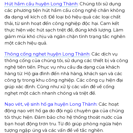
Hút hầm cầu huyện Long Thành
:
Chúng tôi sử dụng
các phương tiện hút hầm cầu công nghệ chân không
đa dạng về kích cỡ. Để loại bỏ hiệu quả các loại chất
thải, từ sinh hoạt đến công nghiệp độc hại. Cam kết
thực hiện việc hút sạch triệt để, đúng khối lượng. Làm
giảm mùi khó chịu và ngăn chặn tình trạng tắc nghẽn
một cách hiệu quả.
Thông cống nghẹt huyện Long Thành
:
Các dịch vụ
thông cống của chúng tôi, sử dụng các thiết bị và công
nghệ tiên tiến. Phục vụ nhu cầu đa dạng của khách
hàng từ: Hộ gia đình đến nhà hàng, khách sạn và các
công ty trong khu công nghiệp. Các công cụ hiện đại
giúp xác định. Cũng như xử lý các vấn đề về cống
nghẹt một cách nhanh chóng và triệt để.
Nạo vét, vệ sinh hố ga huyện Long Thành:
Các hoạt
động nạo vét hố ga do đội ngũ chuyên gia của chúng
tôi thực hiện. Đảm bảo cho hệ thống thoát nước của
bạn hoạt động trơn tru. Từ đó giúp phòng ngừa hiện
tượng ngập úng và các vấn đề về tắc nghẽn.