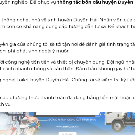
huyên nghiệp. Để phục vụ
thông tắc bồn cầu huyện Duyên 
 thông nghẹt nhà vệ sinh huyện Duyên Hải. Nhân viên của ch
 năm còn có khả năng cung cấp hướng dẫn từ xa. Để khách h
ên gia của chúng tôi sẽ tới tận nơi để đánh giá tình trạng t
hi phí phát sinh ngoài ý muốn.
ới công nghệ tiên tiến và thiết bị chuyên dụng. Đội ngũ nh
t cách nhanh chóng và cẩn thận. Đảm bảo không gây hư hại 
 nghẹt toilet huyện Duyên Hải. Chúng tôi sẽ kiểm tra kỹ lư
các phương thức thanh toán đa dạng bằng tiền mặt hoặc 
h vụ.