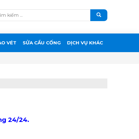
ẠO VÉT
SỬA CẦU CỐNG
DỊCH VỤ KHÁC
ng 24/24.