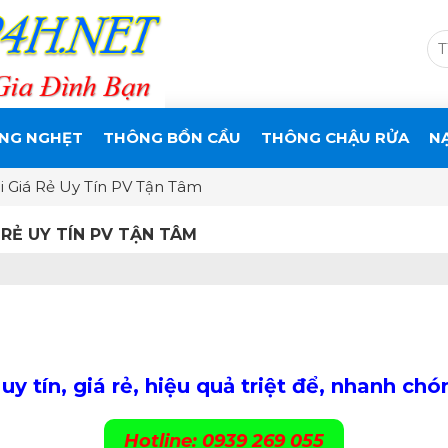
NG NGHẸT
THÔNG BỒN CẦU
THÔNG CHẬU RỬA
N
 Giá Rẻ Uy Tín PV Tận Tâm
RẺ UY TÍN PV TẬN TÂM
 tín, giá rẻ, hiệu quả triệt để, nhanh chó
Hotline: 0939 269 055