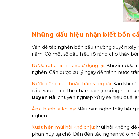
Những dấu hiệu nhận biết bồn cầ
Vấn đề tắc nghẽn bồn cầu thường xuyên xảy r
năm. Có một số dấu hiệu rõ ràng cho thấy bồ
Nước rút chậm hoặc ứ động lại:
Khi xả nước, n
nghẽn. Cần được xử lý ngay để tránh nước trà
Nước dâng cao hoặc tràn ra ngoài:
Sau khi xả
cầu. Sau đó có thể chậm rãi hạ xuống hoặc kh
Duyên Hải
chuyên nghiệp xử lý sẽ hiệu quả, a
Âm thanh lạ khi xả:
Nếu bạn nghe thấy tiếng rí
nghẽn.
Xuất hiện mùi hôi khó chịu:
Mùi hôi không dễ c
phân hủy tại chỗ. Dẫn đến tắc nghẽn và ô nh