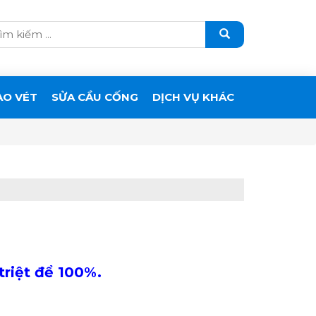
ẠO VÉT
SỬA CẦU CỐNG
DỊCH VỤ KHÁC
riệt để 100%.