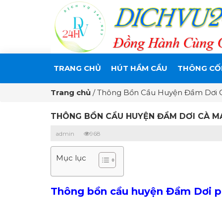
TRANG CHỦ
HÚT HẦM CẦU
THÔNG CỐ
Trang chủ
/
Thông Bồn Cầu Huyện Đầm Dơi C
THÔNG BỒN CẦU HUYỆN ĐẦM DƠI CÀ MAU
admin
968
Mục lục
Thông bồn cầu huyện Đầm Dơi ph