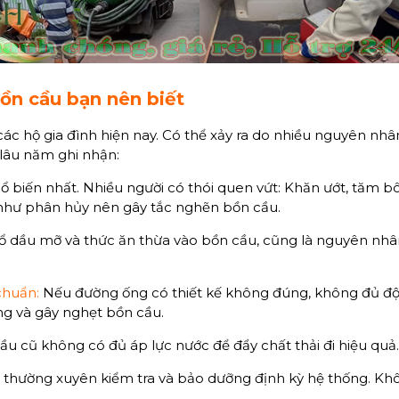
n cầu bạn nên biết
các hộ gia đình hiện nay. Có thể xảy ra do nhiều nguyên n
lâu năm ghi nhận:
biến nhất. Nhiều người có thói quen vứt: Khăn ướt, tăm bôn
 như phân hủy nên gây tắc nghẽn bồn cầu.
ổ dầu mỡ và thức ăn thừa vào bồn cầu, cũng là nguyên nhâ
chuẩn:
Nếu đường ống có thiết kế không đúng, không đủ độ
ng và gây nghẹt bồn cầu.
ầu cũ không có đủ áp lực nước để đẩy chất thải đi hiệu quả.
thường xuyên kiểm tra và bảo dưỡng định kỳ hệ thống. Khô