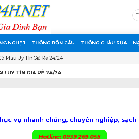
NG NGHẸT
THÔNG BỒN CẦU
THÔNG CHẬU RỬA
N
à Mau Uy Tín Giá Rẻ 24/24
 UY TÍN GIÁ RẺ 24/24
ục vụ nhanh chóng, chuyên nghiệp, sạch t
Hotline: 0939 269 055