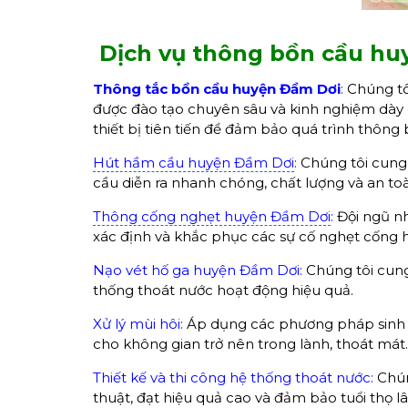
Dịch vụ thông bồn cầu hu
Thông tắc bồn cầu huyện Đầm Dơi
:
Chúng tôi
được đào tạo chuyên sâu và kinh nghiệm dày 
thiết bị tiên tiến để đảm bảo quá trình thôn
Hút hầm cầu huyện Đầm Dơi
:
Chúng tôi cung 
cầu diễn ra nhanh chóng, chất lượng và an toà
Thông cống nghẹt huyện Đầm Dơi
:
Đội ngũ nh
xác định và khắc phục các sự cố nghẹt cống h
Nạo vét hố ga huyện Đầm Dơi:
Chúng tôi cung
thống thoát nước hoạt động hiệu quả.
Xử lý mùi hôi:
Áp dụng các phương pháp sinh học
cho không gian trở nên trong lành, thoát mát.
Thiết kế và thi công hệ thống thoát nước:
Chún
thuật, đạt hiệu quả cao và đảm bảo tuổi thọ lâ