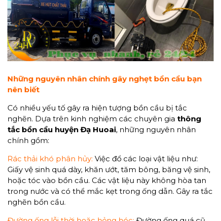
Những nguyên nhân chính gây nghẹt bồn cầu bạn
nên biết
Có nhiều yếu tố gây ra hiện tượng bồn cầu bị tắc
nghẽn. Dựa trên kinh nghiệm các chuyên gia
thông
tắc bồn cầu
huyện Đạ Huoai
, những nguyên nhân
chính gồm:
Rác thải khó phân hủy:
Việc đổ các loại vật liệu như:
Giấy vệ sinh quá dày, khăn ướt, tăm bông, băng vệ sinh,
hoặc tóc vào bồn cầu. Các vật liệu này không hòa tan
trong nước và có thể mắc kẹt trong ống dẫn. Gây ra tắc
nghẽn bồn cầu.
Đường ống lỗi thời hoặc hỏng hóc:
Đường ống quá cũ