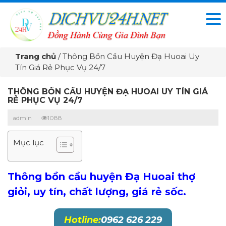
Trang chủ
/
Thông Bồn Cầu Huyện Đạ Huoai Uy
Tín Giá Rẻ Phục Vụ 24/7
THÔNG BỒN CẦU HUYỆN ĐẠ HUOAI UY TÍN GIÁ
RẺ PHỤC VỤ 24/7
admin
1088
Mục lục
Thông bồn cầu huyện Đạ Huoai thợ
giỏi, uy tín, chất lượng, giá rẻ sốc.
Hotline:
0962 626 229