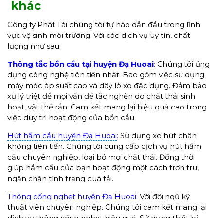
khác
Công ty Phát Tài chúng tôi tự hào dẫn đầu trong lĩnh
vực vệ sinh môi trường. Với các dịch vụ uy tín, chất
lượng như sau:
Thông tắc bồn cầu tại huyện Đạ Huoai
:
Chúng tôi ứng
dụng công nghệ tiên tiến nhất. Bao gồm việc sử dụng
máy móc áp suất cao và dây lò xo đặc dụng. Đảm bảo
xử lý triệt để mọi vấn đề tắc nghẽn do chất thải sinh
hoạt, vật thể rắn. Cam kết mang lại hiệu quả cao trong
việc duy trì hoạt động của bồn cầu.
Hút hầm cầu huyện Đạ Huoai
:
Sử dụng xe hút chân
không tiên tiến. Chúng tôi cung cấp dịch vụ hút hầm
cầu chuyên nghiệp, loại bỏ mọi chất thải. Đồng thời
giúp hầm cầu của bạn hoạt động một cách trơn tru,
ngăn chặn tình trạng quá tải.
Thông cống nghẹt huyện Đạ Huoai:
Với đội ngũ kỹ
thuật viên chuyên nghiệp. Chúng tôi cam kết mang lại
dịch vụ thông cống nghẹt hiệu quả. Sử dụng thiết bị