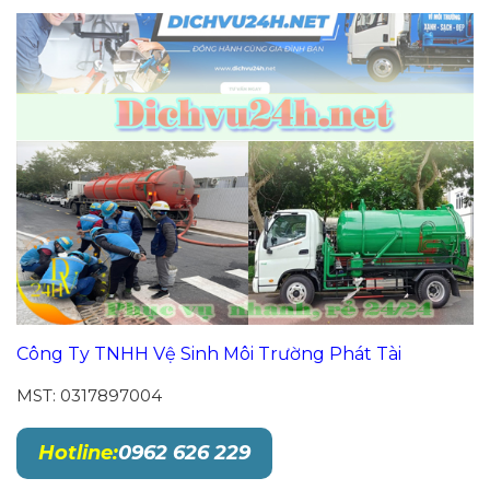
Công Ty TNHH Vệ Sinh Môi Trường Phát Tài
MST: 0317897004
Hotline:
0962 626 229