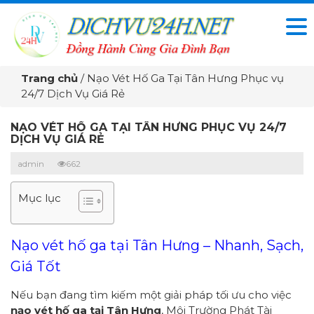
Trang chủ
/
Nạo Vét Hố Ga Tại Tân Hưng Phục vụ
24/7 Dịch Vụ Giá Rẻ
NẠO VÉT HỐ GA TẠI TÂN HƯNG PHỤC VỤ 24/7
DỊCH VỤ GIÁ RẺ
admin
662
Mục lục
Nạo vét hố ga tại Tân Hưng – Nhanh, Sạch,
Giá Tốt
Nếu bạn đang tìm kiếm một giải pháp tối ưu cho việc
nạo vét hố ga tại Tân Hưng
, Môi Trường Phát Tài