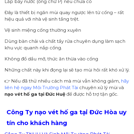
Lắp bẫy nước (ống chữ P) nếu chưa có
Đây là thiết bị ngăn mùi quay ngược lên từ cống – rất
hiệu quả với nhà vệ sinh tầng trệt.
Vệ sinh miệng cống thường xuyên
Dùng bàn chải và chất tẩy rửa chuyên dụng làm sạch
khu vực quanh nắp cống.
Không đổ dầu mỡ, thức ăn thừa vào cống
Những chất này khi đọng lại sẽ tạo mùi hôi rất khó xử lý.
👉 Nếu đã thử nhiều cách mà mùi vẫn không giảm,
hãy
liên hệ ngay Môi Trường Phát Tài
chuyên xử lý mùi và
nạo vét hố ga tại Đức Huệ
để được hỗ trợ tận gốc.
Công Ty nạo vét hố ga tại Đức Hòa uy
tín cho khách hàng