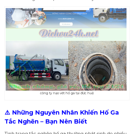
công ty nạo vét hố ga tại đức huệ
⚠️ Những Nguyên Nhân Khiến Hố Ga
Tắc Nghẽn – Bạn Nên Biết
Tình trạng tắc nghẽn hố ga thường phát sinh do nhiều