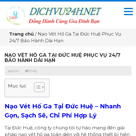
Trang chủ
/
Nạo Vét Hố Ga Tại Đức Huệ Phục Vụ
24/7 Bảo Hành Dài Hạn
NẠO VÉT HỐ GA TẠI ĐỨC HUỆ PHỤC VỤ 24/7
BẢO HÀNH DÀI HẠN
admin
1045
Mục lục
Nạo Vét Hố Ga Tại Đức Huệ – Nhanh
Gọn, Sạch Sẽ, Chi Phí Hợp Lý
Tại Đức Huệ, công ty chúng tôi tự hào mang đến giải
pháp nạo vét hố ga toàn diện với hệ thống thiết bị hiện