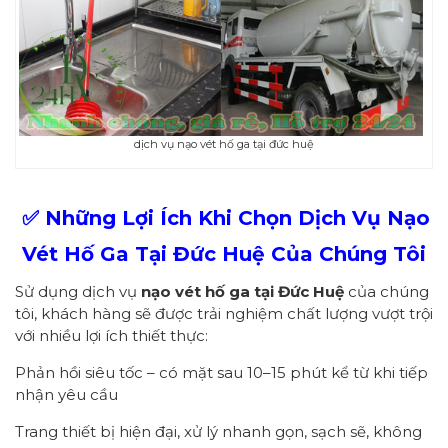
dịch vụ nạo vét hố ga tại đức huệ
✅ Những Lợi Ích Khi Chọn Dịch Vụ Nạo
Vét Hố Ga Tại Đức Huệ Của Chúng Tôi
Sử dụng dịch vụ
nạo vét hố ga tại Đức Huệ
của chúng
tôi, khách hàng sẽ được trải nghiệm chất lượng vượt trội
với nhiều lợi ích thiết thực:
Phản hồi siêu tốc – có mặt sau 10–15 phút kể từ khi tiếp
nhận yêu cầu
Trang thiết bị hiện đại, xử lý nhanh gọn, sạch sẽ, không