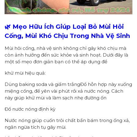
🌿 Mẹo Hữu Ích Giúp Loại Bỏ Mùi Hôi
Cống, Mùi Khó Chịu Trong Nhà Vệ Sinh
Mùi hôi cống, nhà vệ sinh không chỉ gây khó chịu mà
còn ảnh hưởng đến sức khỏe và sinh hoạt. Dưới đây là
một số mẹo đơn giản bạn có thể áp dụng để
khử mùi hiệu quả:
Dùng baking soda và giấm trắngĐổ hỗn hợp này xuống
miệng cống, để yên vài phút rồi xả nước nóng. Cách
này giúp khử mùi và làm sạch nhẹ đường ốn
Đổ nước nóng định kỳ
Nước nóng giúp cuốn trôi chất bẩn bám trong ống xả,
ngăn ngừa tích tụ gây mùi.