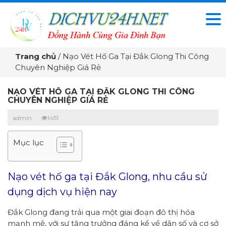
Trang chủ
/
Nạo Vét Hố Ga Tại Đắk Glong Thi Công
Chuyên Nghiệp Giá Rẻ
NẠO VÉT HỐ GA TẠI ĐẮK GLONG THI CÔNG
CHUYÊN NGHIỆP GIÁ RẺ
admin
1451
Mục lục
Nạo vét hố ga tại Đắk Glong, nhu cầu sử
dụng dịch vụ hiện nay
Đắk Glong đang trải qua một giai đoạn đô thị hóa
mạnh mẽ, với sự tăng trưởng đáng kể về dân số và cơ sở