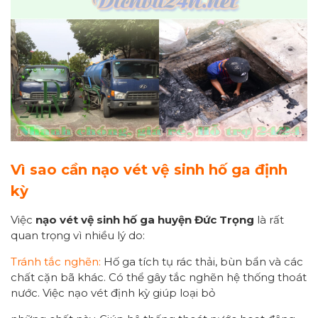
Vì sao cần nạo vét vệ sinh hố ga định
kỳ
Việc
nạo vét vệ sinh hố ga huyện Đức Trọng
là rất
quan trọng vì nhiều lý do:
Tránh tắc nghẽn:
Hố ga tích tụ rác thải, bùn bẩn và các
chất cặn bã khác. Có thể gây tắc nghẽn hệ thống thoát
nước. Việc nạo vét định kỳ giúp loại bỏ