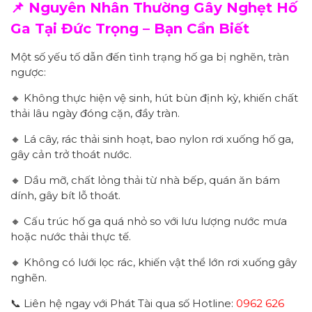
📌 Nguyên Nhân Thường Gây Nghẹt Hố
Ga Tại Đức Trọng – Bạn Cần Biết
Một số yếu tố dẫn đến tình trạng hố ga bị nghẽn, tràn
ngược:
🔸 Không thực hiện vệ sinh, hút bùn định kỳ, khiến chất
thải lâu ngày đóng cặn, đầy tràn.
🔸 Lá cây, rác thải sinh hoạt, bao nylon rơi xuống hố ga,
gây cản trở thoát nước.
🔸 Dầu mỡ, chất lỏng thải từ nhà bếp, quán ăn bám
dính, gây bít lỗ thoát.
🔸 Cấu trúc hố ga quá nhỏ so với lưu lượng nước mưa
hoặc nước thải thực tế.
🔸 Không có lưới lọc rác, khiến vật thể lớn rơi xuống gây
nghẽn.
📞 Liên hệ ngay với Phát Tài qua số Hotline:
0962 626