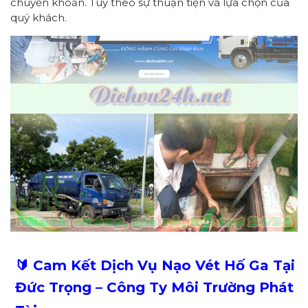
chuyển khoản. Tùy theo sự thuận tiện và lựa chọn của
quý khách.
🔰 Cam Kết Dịch Vụ Nạo Vét Hố Ga Tại
Đức Trọng – Công Ty Môi Trường Phát