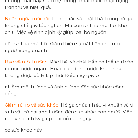
những chất này. Giúp hệ thống thoát nước hoạt động
trơn tru và hiệu quả.
Ngăn ngừa mùi hôi:
Tích tụ rác và chất thải trong hố ga
không chỉ gây tắc nghẽn. Mà còn sinh ra mùi hôi khó
chịu. Việc vệ sinh định kỳ giúp loại bỏ nguồn
gốc sinh ra mùi hôi. Giảm thiểu sự bất tiện cho mọi
người xung quanh.
Bảo vệ môi trường:
Rác thải và chất bẩn có thể rò rỉ vào
nguồn nước ngầm. Hoặc các dòng nước khác nếu
không được xử lý kịp thời. Điều này gây ô
nhiễm môi trường và ảnh hưởng đến sức khỏe cộng
đồng.
Giảm rủi ro về sức khỏe:
Hố ga chứa nhiều vi khuẩn và vi
sinh vật có hại ảnh hưởng đến sức khỏe con người. Việc
nạo vét định kỳ giúp loại bỏ các nguy
cơ sức khỏe này.