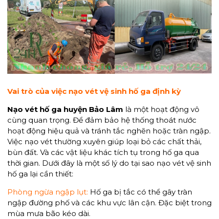
Vai trò của việc nạo vét vệ sinh hố ga định kỳ
Nạo vét hố ga
huyện Bảo Lâm
là một hoạt động vô
cùng quan trọng. Để đảm bảo hệ thống thoát nước
hoạt động hiệu quả và tránh tắc nghẽn hoặc tràn ngập.
Việc nạo vét thường xuyên giúp loại bỏ các chất thải,
bùn đất. Và các vật liệu khác tích tụ trong hố ga qua
thời gian. Dưới đây là một số lý do tại sao nạo vét vệ sinh
hố ga lại cần thiết:
Phòng ngừa ngập lụt:
Hố ga bị tắc có thể gây tràn
ngập đường phố và các khu vực lân cận. Đặc biệt trong
mùa mưa bão kéo dài.