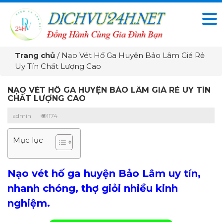
Trang chủ
/
Nạo Vét Hố Ga Huyện Bảo Lâm Giá Rẻ
Uy Tín Chất Lượng Cao
NẠO VÉT HỐ GA HUYỆN BẢO LÂM GIÁ RẺ UY TÍN
CHẤT LƯỢNG CAO
admin
1174
Mục lục
Nạo vét hố ga huyện Bảo Lâm uy tín,
nhanh chóng, thợ giỏi nhiều kinh
nghiệm.