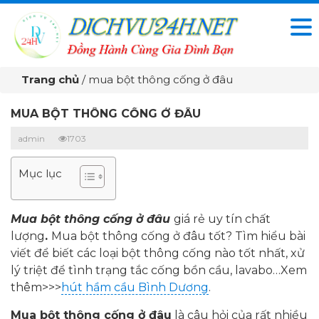
Trang chủ
/
mua bột thông cống ở đâu
MUA BỘT THÔNG CỐNG Ở ĐÂU
admin
1703
Mục lục
Mua bột thông cống ở đâu
giá rẻ uy tín chất
lượng
.
Mua bột thông cống ở đâu tốt? Tìm hiểu bài
viết để biết các loại bột thông cống nào tốt nhất, xử
lý triệt để tình trạng tắc cống bồn cầu, lavabo…Xem
thêm>>>
hút hầm cầu Bình Dương
.
Mua bột thông cống ở đâu
là câu hỏi của rất nhiều