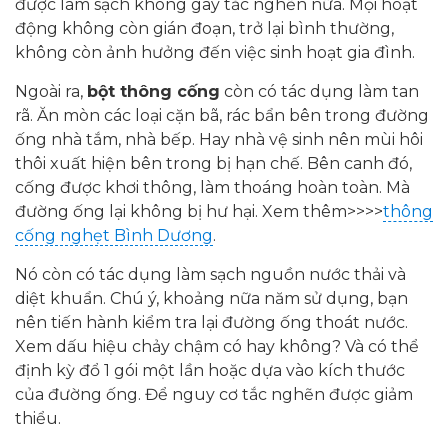
được làm sạch không gây tắc nghẽn nữa. Mọi hoạt
động không còn gián đoạn, trở lại bình thường,
không còn ảnh hưởng đến việc sinh hoạt gia đình.
Ngoài ra,
bột thông cống
còn có tác dụng làm tan
rã. Ăn mòn các loại cặn bã, rác bẩn bên trong đường
ống nhà tắm, nhà bếp. Hay nhà vệ sinh nên mùi hôi
thôi xuất hiện bên trong bị hạn chế. Bên canh đó,
cống được khơi thông, làm thoáng hoàn toàn. Mà
đường ống lại không bị hư hại. Xem thêm>>>>
thông
cống nghẹt Bình Dương
.
Nó còn có tác dụng làm sạch nguồn nước thải và
diệt khuẩn. Chú ý, khoảng nữa năm sử dụng, bạn
nên tiến hành kiểm tra lại đường ống thoát nước.
Xem dấu hiệu chảy chậm có hay không? Và có thể
định kỳ đổ 1 gói một lần hoặc dựa vào kích thước
của đường ống. Để nguy cơ tắc nghẽn được giảm
thiểu.