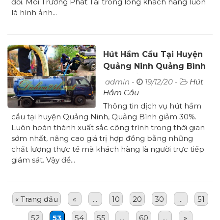
đối. Môi Trường Phát Tài trong lòng khách hàng luôn
là hình ảnh...
Hút Hầm Cầu Tại Huyện
Quảng Ninh Quảng Bình
Sạch Đến 100%
admin -
19/12/20 -
Hút
Hầm Cầu
Thông tin dịch vụ hút hầm
cầu tại huyện Quảng Ninh, Quảng Bình giảm 30%.
Luôn hoàn thành xuất sắc công trình trong thời gian
sớm nhất, nâng cao giá trị hợp đồng bằng những
chất lượng thực tế mà khách hàng là người trực tiếp
giám sát. Vậy để...
« Trang đầu
«
...
10
20
30
...
51
52
53
54
55
...
60
...
»