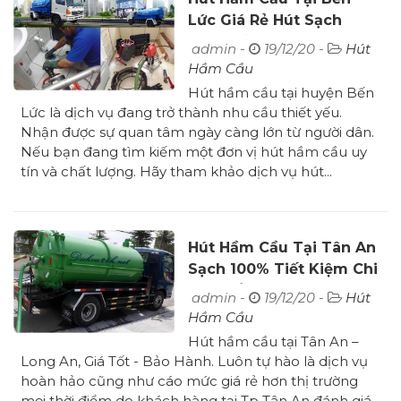
Lức Giá Rẻ Hút Sạch
100% Bảo Hành
admin -
19/12/20 -
Hút
Hầm Cầu
Hút hầm cầu tại huyện Bến
Lức là dịch vụ đang trở thành nhu cầu thiết yếu.
Nhận được sự quan tâm ngày càng lớn từ người dân.
Nếu bạn đang tìm kiếm một đơn vị hút hầm cầu uy
tín và chất lượng. Hãy tham khảo dịch vụ hút...
Hút Hầm Cầu Tại Tân An
Sạch 100% Tiết Kiệm Chi
Phí 24/7
admin -
19/12/20 -
Hút
Hầm Cầu
Hút hầm cầu tại Tân An –
Long An, Giá Tốt - Bảo Hành. Luôn tự hào là dịch vụ
hoàn hảo cũng như cáo mức giá rẻ hơn thị trường
mọi thời điểm do khách hàng tại Tp Tân An đánh giá.