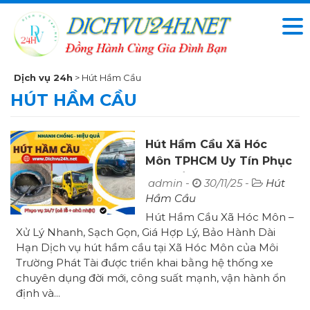
Dịch vụ 24h
>
Hút Hầm Cầu
HÚT HẦM CẦU
Hút Hầm Cầu Xã Hóc
Môn TPHCM Uy Tín Phục
Vụ 24/7 Giá Rẻ
admin -
30/11/25 -
Hút
Hầm Cầu
Hút Hầm Cầu Xã Hóc Môn –
Xử Lý Nhanh, Sạch Gọn, Giá Hợp Lý, Bảo Hành Dài
Hạn Dịch vụ hút hầm cầu tại Xã Hóc Môn của Môi
Trường Phát Tài được triển khai bằng hệ thống xe
chuyên dụng đời mới, công suất mạnh, vận hành ổn
định và...