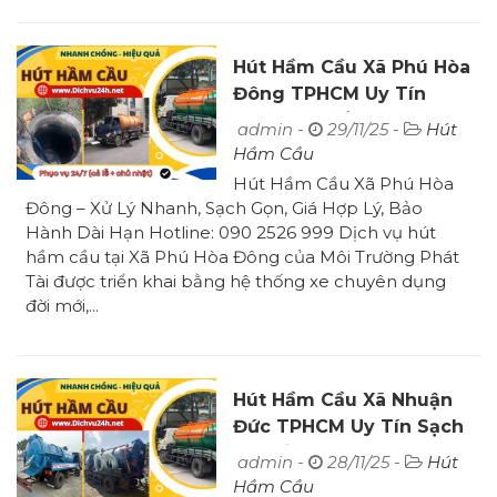
Hút Hầm Cầu Xã Phú Hòa
Đông TPHCM Uy Tín
Phục Vụ 24/24
admin -
29/11/25 -
Hút
Hầm Cầu
Hút Hầm Cầu Xã Phú Hòa
Đông – Xử Lý Nhanh, Sạch Gọn, Giá Hợp Lý, Bảo
Hành Dài Hạn Hotline: 090 2526 999 Dịch vụ hút
hầm cầu tại Xã Phú Hòa Đông của Môi Trường Phát
Tài được triển khai bằng hệ thống xe chuyên dụng
đời mới,...
Hút Hầm Cầu Xã Nhuận
Đức TPHCM Uy Tín Sạch
Sẽ Đến 100%
admin -
28/11/25 -
Hút
Hầm Cầu