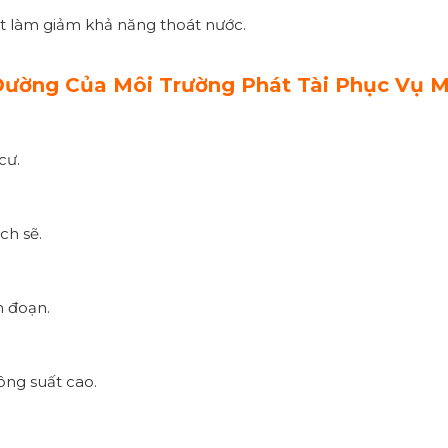
ật làm giảm khả năng thoát nước.
ường Của Môi Trường Phát Tài Phục Vụ M
cư.
ch sẽ.
n đoạn.
ông suất cao.