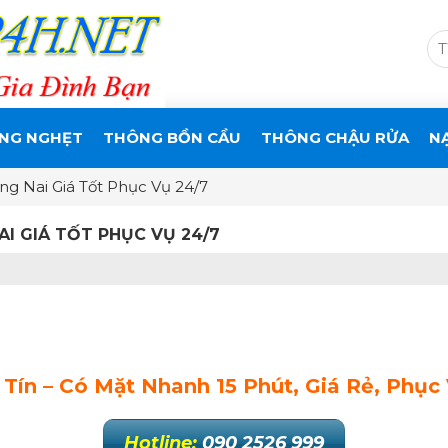
NG NGHẸT
THÔNG BỒN CẦU
THÔNG CHẬU RỬA
N
 Nai Giá Tốt Phục Vụ 24/7
I GIÁ TỐT PHỤC VỤ 24/7
ín – Có Mặt Nhanh 15 Phút, Giá Rẻ, Phục
Hotline:
090 2526 999