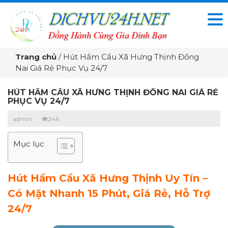
Trang chủ
/
Hút Hầm Cầu Xã Hưng Thịnh Đồng
Nai Giá Rẻ Phục Vụ 24/7
HÚT HẦM CẦU XÃ HƯNG THỊNH ĐỒNG NAI GIÁ RẺ
PHỤC VỤ 24/7
admin
246
Mục lục
Hút Hầm Cầu Xã Hưng Thịnh Uy Tín –
Có Mặt Nhanh 15 Phút, Giá Rẻ, Hỗ Trợ
24/7