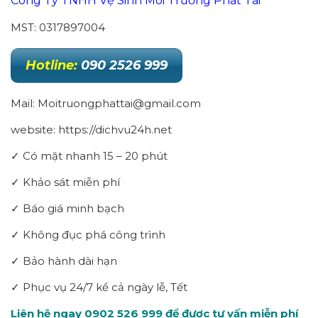
Công Ty TNHH Vệ Sinh Môi Trường Phát Tài
MST: 0317897004
Hotline:
090 2526 999
Mail: Moitruongphattai@gmail.com
website: https://dichvu24h.net
✓ Có mặt nhanh 15 – 20 phút
✓ Khảo sát miễn phí
✓ Báo giá minh bạch
✓ Không đục phá công trình
✓ Bảo hành dài hạn
✓ Phục vụ 24/7 kể cả ngày lễ, Tết
Liên hệ ngay 0902 526 999 để được tư vấn miễn phí