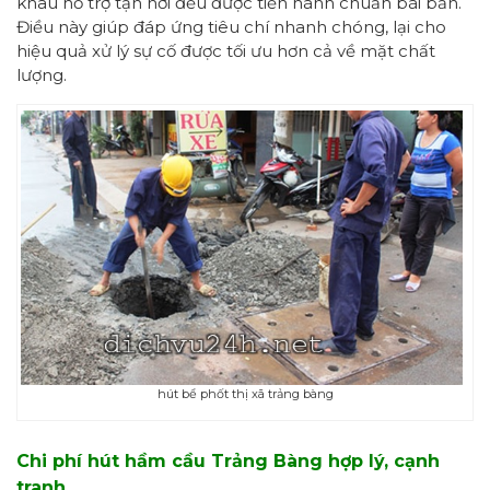
khâu hỗ trợ tận nơi đều được tiến hành chuẩn bài bản.
Điều này giúp đáp ứng tiêu chí nhanh chóng, lại cho
hiệu quả xử lý sự cố được tối ưu hơn cả về mặt chất
lượng.
hút bể phốt thị xã trảng bàng
Chi phí
hút hầm cầu Trảng Bàng
hợp lý, cạnh
tranh